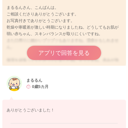
まるるんさん、こんばんは。
ご相談くださりありがとうございます。
お写真付きでありがとうございます。
乾燥や寒暖差が激しい時期になりましたね。どうしてもお肌が
弱い赤ちゃん、スキンバランスが取りにくいですね。
また口周りに細かいプツプツもありますね。湿疹かもしれませ
ん。
アプリで回答を見る
保湿を頑張ってくださっていましたね。そうですね。赤みが強
いところや湿疹がある場所はすでに炎症が生じており、保湿剤
だけで症状が軽快しないことも多々あります。
まるるん
特に赤ちゃんの場合は、アレルギー予防の観点からも口周りは
0歳5カ月
湿疹がない方が理想的です。
保湿剤だけで症状が長引いている場合には、一度かかりつけの
ありがとうございました！
小児科か、皮膚科にご相談なされてみてくださいね。
どうぞよろしくお願いします🙇‍♂️