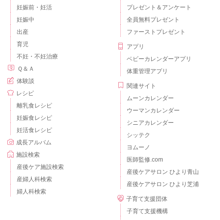
妊娠前・妊活
プレゼント＆アンケート
妊娠中
全員無料プレゼント
出産
ファーストプレゼント
育児
アプリ
不妊・不妊治療
ベビーカレンダーアプリ
Ｑ＆Ａ
体重管理アプリ
体験談
関連サイト
レシピ
ムーンカレンダー
離乳食レシピ
ウーマンカレンダー
妊娠食レシピ
シニアカレンダー
妊活食レシピ
シッテク
成長アルバム
ヨムーノ
施設検索
医師監修.com
産後ケア施設検索
産後ケアサロン ひより青山
産婦人科検索
産後ケアサロン ひより芝浦
婦人科検索
子育て支援団体
子育て支援機構