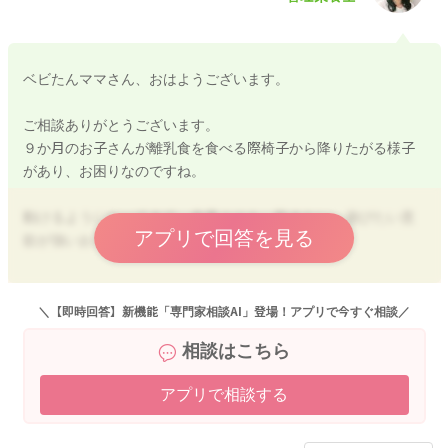
ベビたんママさん、おはようございます。
ご相談ありがとうございます。
９か月のお子さんが離乳食を食べる際椅子から降りたがる様子
があり、お困りなのですね。
動けるようになってきて、食事よりも、動きたい、遊びたい意
アプリで回答を見る
欲が強いお子さんなのかなと感じました。
何を優先事項として考えるかで、対応はご家庭で決めていただ
いてよいかと思いますよ。
＼【即時回答】新機能「専門家相談AI」登場！アプリで今すぐ相談／
体重増加が心配
相談はこちら
→食事量確保することを最優先とする。
途中で立ち歩いたりしても、戻ってきて食べるのであれば〇と
アプリで相談する
する。
立ったままの食事になると、誤嚥のリスクは増えますので、
戻ってきて、座って食べるは徹底すると、安心ですね。