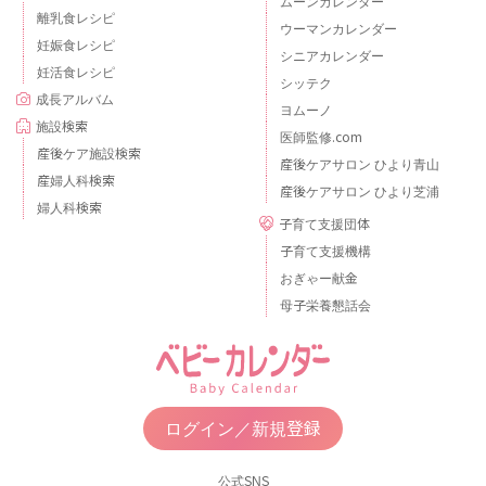
ムーンカレンダー
離乳食レシピ
ウーマンカレンダー
妊娠食レシピ
シニアカレンダー
妊活食レシピ
シッテク
成長アルバム
ヨムーノ
施設検索
医師監修.com
産後ケア施設検索
産後ケアサロン ひより青山
産婦人科検索
産後ケアサロン ひより芝浦
婦人科検索
子育て支援団体
子育て支援機構
おぎゃー献金
母子栄養懇話会
ログイン／新規登録
公式SNS