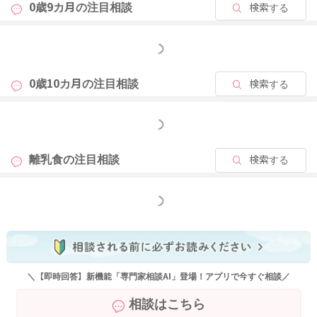
0歳9カ月の
注目相談
検索する
途中で立ち歩く習慣をつけるのが心配
→食後に授乳量を確保できていて、体重増加が順調であれば、
もっと見る
「ごちそうさま。」をしていただいても良いかと思います。
0歳10カ月の
注目相談
検索する
離乳食にかかる時間が長くなると、お互いに負担になりますの
で、
もっと見る
２０～３０分で切り上げて、授乳する流れを作ってあげるとよ
いかと思います。
離乳食の
注目相談
検索する
よろしくお願いします。
もっと見る
2025/12/14 9:23
＼【即時回答】新機能「専門家相談AI」登場！アプリで今すぐ相談／
相談はこちら