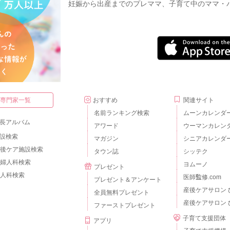
妊娠から出産までのプレママ、子育て中のママ・
・専門家一覧
おすすめ
関連サイト
名前ランキング検索
ムーンカレンダ
長アルバム
アワード
ウーマンカレン
設検索
マガジン
シニアカレンダ
後ケア施設検索
タウン誌
シッテク
婦人科検索
ヨムーノ
プレゼント
人科検索
医師監修.com
プレゼント＆アンケート
産後ケアサロン 
全員無料プレゼント
産後ケアサロン 
ファーストプレゼント
子育て支援団体
アプリ