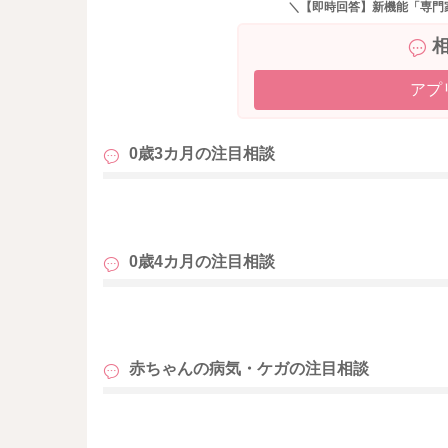
＼【即時回答】新機能「専門
アプ
0歳3カ月の
注目相談
も
0歳4カ月の
注目相談
も
赤ちゃんの病気・ケガの
注目相談
も