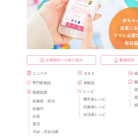
記事制作への取り組み
監修医師
ニュース
Ｑ＆Ａ
成
施
専門家相談
体験談
産
レシピ
基礎知識
産
離乳食レシピ
妊娠前・妊活
婦
妊娠食レシピ
妊娠中
妊活食レシピ
出産
育児
不妊・不妊治療