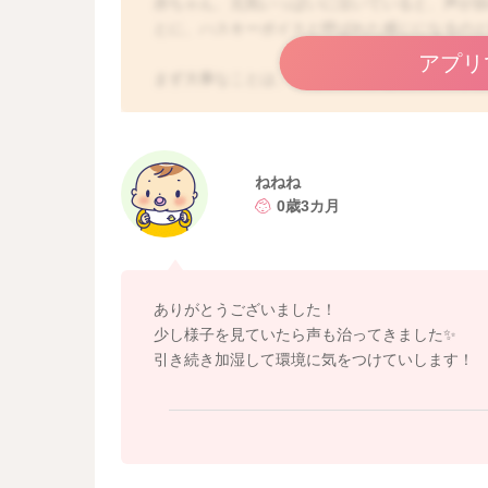
赤ちゃん、元気いっぱいに泣いていると、声が
とに、ハスキーボイスと呼ばれた感じになるの
アプリ
まず大事なことは、母乳やミルクなどの飲みが
元気さがあれば、まず心配はないでしょう。
空気も乾燥する時期、加湿に気をつけると安心
とは言え、風邪を引き金に、喉、特に声帯に炎
ねねね
あるときには、まだ月齢も浅いですから、受診
0歳3カ月
どうぞよろしくお願いします🙇‍♂️
ありがとうございました！
少し様子を見ていたら声も治ってきました✨️
引き続き加湿して環境に気をつけていします！