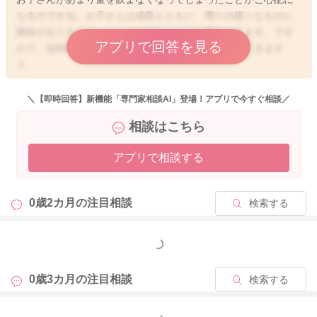
なるのですね。お子さんは成長とともに、周りの様々なものに
興味が出てきたり、ミルクを飲むことにも慣れてきます。です
アプリで回答を見る
ので、短時間で上手に必要な量を飲めるようになってきます
よ。
また、生後2〜3ヶ月を過ぎると、お子さんの満腹中枢も発達し
てきますので、それまではあげればあげた分だけ飲んでいたの
＼【即時回答】新機能「専門家相談AI」登場！アプリで今すぐ相談／
に対し、お子さんがご自身で飲む量を調節するようになってき
相談はこちら
ます。2〜3ヶ月の時期から、あまりたくさん飲まなくなってし
まったり、集中して飲まなくなったとお感じになるママさんも
アプリで相談する
多いですよ。
基本的には、おしっこが1日6回以上あり、2週間〜1ヶ月くらい
のスパンで体重を見ていただいて、お子さんなりに増えていれ
0歳2カ月の
注目相談
検索する
ば、問題ないと言われています。飲む量が少ないと思われる割
に、おしっこが出ていて、お子さんの体重増加が問題なけれ
ば、基本的には今の授乳方法で問題はないように思いますよ。
もっと見る
飲む量よりも、お子さんのおしっこの回数と体重増加をみてい
ただいて特に問題なければ、お子さんなりの必要量は摂取でき
0歳3カ月の
注目相談
検索する
ているとお考えいただいて良いと思いますよ。
体重はなかなか測る機会がないと思うのですが、おしっこが十