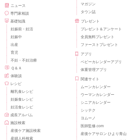
マガジン
ニュース
タウン誌
専門家相談
基礎知識
プレゼント
妊娠前・妊活
プレゼント＆アンケート
妊娠中
全員無料プレゼント
出産
ファーストプレゼント
育児
アプリ
不妊・不妊治療
ベビーカレンダーアプリ
Ｑ＆Ａ
体重管理アプリ
体験談
関連サイト
レシピ
ムーンカレンダー
離乳食レシピ
ウーマンカレンダー
妊娠食レシピ
シニアカレンダー
妊活食レシピ
シッテク
成長アルバム
ヨムーノ
施設検索
医師監修.com
産後ケア施設検索
産後ケアサロン ひより青山
産婦人科検索