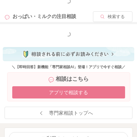
もっと見る
分に出ているようなので、おそらく哺乳量が不足しているよう
なことはないのではないかと思います。
おっぱい・ミルクの
注目相談
検索する
どうしても満腹中枢が発達してきていると、飲ませようとなさ
っても、お腹がいっぱいの時には飲まなくなります。ですの
で、ママさんとしては哺乳量が減ってしまうことがご心配にな
もっと見る
るかもしれませんが、お子さんが欲しがったタイミングで授乳
なさっていただいて問題ないと思いますよ。
＼【即時回答】新機能「専門家相談AI」登場！アプリで今すぐ相談／
2025/12/13 9:14
相談はこちら
アプリで相談する
専門家相談トップへ