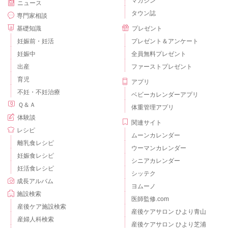
マガジン
ニュース
タウン誌
専門家相談
基礎知識
プレゼント
妊娠前・妊活
プレゼント＆アンケート
妊娠中
全員無料プレゼント
出産
ファーストプレゼント
育児
アプリ
不妊・不妊治療
ベビーカレンダーアプリ
Ｑ＆Ａ
体重管理アプリ
体験談
関連サイト
レシピ
ムーンカレンダー
離乳食レシピ
ウーマンカレンダー
妊娠食レシピ
シニアカレンダー
妊活食レシピ
シッテク
成長アルバム
ヨムーノ
施設検索
医師監修.com
産後ケア施設検索
産後ケアサロン ひより青山
産婦人科検索
産後ケアサロン ひより芝浦