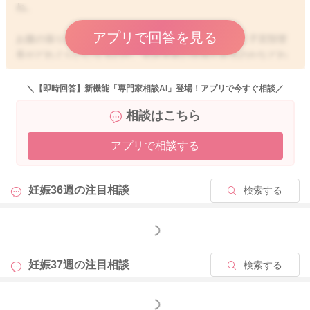
ね。
アプリで回答を見る
お腹の張りがひどくなっているということで、実際に子宮頚管
長がどれぐらいになるのか、切迫早産の兆候があるのかなどわ
からないのですが、36週でお産になっては早産の扱いとなりま
す。
＼【即時回答】新機能「専門家相談AI」登場！アプリで今すぐ相談／
なので、積極的に歩くようにされたり、おっぱいのマッサージ
相談はこちら
も36週後半になってからでも良いのではと思います。
アプリで相談する
急に歩く距離を伸ばすのも大変だと思いますので、36週後半に
なってきたあたりから、少しずつ歩く様にしていただき、距離
を伸ばすようになさってみてください。
妊娠36週の
注目相談
検索する
お腹の張りとも相談をしながら動いたり、マッサージをしてい
ただけたらと思います。
もっと見る
あとはお体をとにかく冷やさないように、足元から冷え対策を
されてみてください。
妊娠37週の
注目相談
検索する
そうしていただくことで、いい陣痛が起こりやすくもなり、安
産につながっていきますよ。
もっと見る