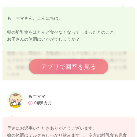
もーママさん、こんにちは。
朝の離乳食をほとんど食べなくなってしまったとのこと、
お子さんの体調はいかがでしょうか？
朝食べない理由が、空腹感からミルクを欲しがっているとお考
えですか？例えば、先にミルクを飲んで、空腹を落ち着けてか
アプリで回答を見る
ら、直後に離乳食を食べるなどは試していただいてよいかと思
います。
空腹を感じる時間を作っていくことで、食事の食べ方も変わっ
てくることが多いです。
もーママ
ミルクを飲んで間に離乳食を挟む形になると、朝ごはんの量を
0歳9カ月
確保
できたとしても、昼食量が減ってしまうという原因となりやす
いです。
早速にお返事いただきありがとうございます。
離乳食量を増やしていき、食事からの摂取量を増やしていきた
娘の体調はミルクもしっかり飲みますし、夕方の離乳食も完食