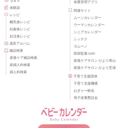
Ｑ＆Ａ
体重管理アプリ
体験談
関連サイト
レシピ
ムーンカレンダー
離乳食レシピ
ウーマンカレンダー
妊娠食レシピ
シニアカレンダー
妊活食レシピ
シッテク
成長アルバム
ヨムーノ
施設検索
医師監修.com
産後ケア施設検索
産後ケアサロン ひより青山
産婦人科検索
産後ケアサロン ひより芝浦
婦人科検索
子育て支援団体
子育て支援機構
おぎゃー献金
母子栄養懇話会