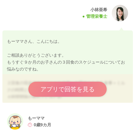
小林亜希
管理栄養士
もーママさん、こんにちは。
ご相談ありがとうございます。
もうすぐ９か月のお子さんの３回食のスケジュールについてお
悩みなのですね。
２回食の現在のスケジュールの内、１回のミルクを食事＋ミル
アプリで回答を見る
クの時間として進めていくのがおススメですよ。
４時間間隔が取れているため
１１：３０のミルクを離乳食＋ミルクの時間として進めていた
だくとよいかと思います。
食後のミルクは減っても大丈夫です。
もーママ
0歳9カ月
お子さんの体重の右上がりが急激になっている場合は、夕食後