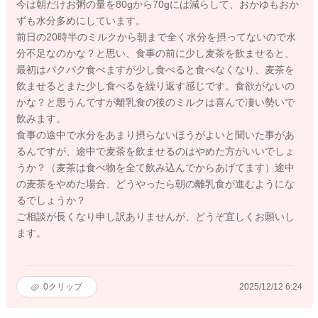
今は朝だけお粥の量を80gから70gには減らして、おかゆもおか
ずも水分多めにしています。
前日の20時半のミルクから朝まで全く水分を摂ってないので水
分不足なのかな？と思い、食事の前に少し麦茶を飲ませると、
最初はパクパク食べますが少し食べると食べなくなり、麦茶を
飲ませるとまた少し食べるを繰り返す感じです。食欲がないの
かな？と思うんですが離乳食の後のミルクは喜んで凄い勢いで
飲みます。
食事の途中で水分をあまり摂らないほうがよいと聞いた事があ
るんですが、途中で麦茶を飲ませるのはやめた方がいいでしょ
うか？（麦茶は食べ物を全て飲み込んでからあげてます）途中
の麦茶をやめた場合、どうやったら朝の離乳食が進むようにな
るでしょうか？
ご相談が長くなり申し訳ありませんが、どうぞ宜しくお願いし
ます。
0
クリップ
2025/12/12 6:24