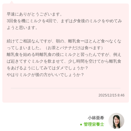
のミルクをなくして、寝る前にしっかり飲んで寝るようにする
でも大丈夫です。
早速にありがとうございます。
3回食を機にミルクを4回で、まずは夕食後のミルクをやめてみ
ようと思います。
食事の途中での水分ですが、食事を流し込むように摂取するの
は控えていただきたいです。
続けてご相談なんですが、朝の、離乳食ーほとんど食べなくな
現在のように、口の中がなくなってから、飲む形であれば、量
ってしまいました。（お茶とバナナだけは食べます）
に気を付けて満腹感が出ないようにできれば〇です。
離乳食を始める時離乳食の後にミルクと習ったんですが、例え
大人でも朝ごはんはなかなか進まない方もいらっしゃいます
ば起きてすぐミルクを飲ませて、少し時間を空けてから離乳食
し、食べる習慣をつけてあげることができれば、離乳食＋ミル
をあげるようにしてみてはダメでしょうか？
クで栄養が確保できていれば〇と考えていきますよ。ミルクは
やはりミルクが後の方がいいでしょうか？
しっかり飲めている様子ですし、心配いらないかと思います
よ。
よろしくお願いします。
2025/12/15 8:46
2025/12/12 11:18
小林亜希
管理栄養士