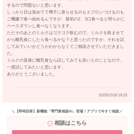
い時期にはなりますので、食事→ミルクが基本的にはおススメ
するので問題ないと思います。
です。
しっかり目は覚めてて椅子に座らせるのもエプロンつけるのも
よろしくお願いします。
ご機嫌で食べ始めるんですが、最初の2、3口食べると明らかに
ペースダウンし食べなくなります。
ただそのあとのミルクはゴクゴク飲むので、ミルクを飲ませて
から離乳食にしたら食べるかな？と思ったのですが、それを試
2025/12/16 12:13
してみていいかどうかわからなくてご相談させていただきまし
た。
ミルクの直後に離乳食なら試してみても良いとのことなので、
一度試してみたいと思います。
ありがとうございました。
2025/12/16 18:25
＼【即時回答】新機能「専門家相談AI」登場！アプリで今すぐ相談／
相談はこちら