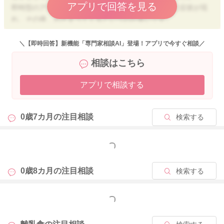
アプリで回答を見る
即時型のアレルギーの場合、食後すぐ～２時間以内に症状が現
れ、その後、おさまってくるというのが多いです。
→今回、背中のぷつぷつはまだある状況とのことですし、アレ
ルギーの症状である可能性としては低いかなという印象です。
＼【即時回答】新機能「専門家相談AI」登場！アプリで今すぐ相談／
お子さんの体調のよい日に、豆腐は再度同じ量で挑戦してみて
相談はこちら
も良いかと思います。
アプリで相談する
また、卵黄に関しても、お子さんの肌の状態を確認して、食前
との変化を確認できれば良いかと思いますよ。
ご心配であれば、皮膚科で一度ご相談いただいて、新しい食材
0歳7カ月の
注目相談
検索する
にチャレンジしていくのも良いかと思います。
よろしくお願いします。
もっと見る
0歳8カ月の
注目相談
検索する
2025/12/12 10:54
もっと見る