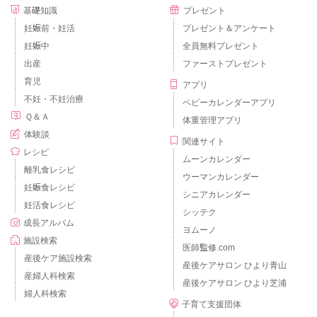
基礎知識
プレゼント
妊娠前・妊活
プレゼント＆アンケート
妊娠中
全員無料プレゼント
出産
ファーストプレゼント
育児
アプリ
不妊・不妊治療
ベビーカレンダーアプリ
Ｑ＆Ａ
体重管理アプリ
体験談
関連サイト
レシピ
ムーンカレンダー
離乳食レシピ
ウーマンカレンダー
妊娠食レシピ
シニアカレンダー
妊活食レシピ
シッテク
成長アルバム
ヨムーノ
施設検索
医師監修.com
産後ケア施設検索
産後ケアサロン ひより青山
産婦人科検索
産後ケアサロン ひより芝浦
婦人科検索
子育て支援団体