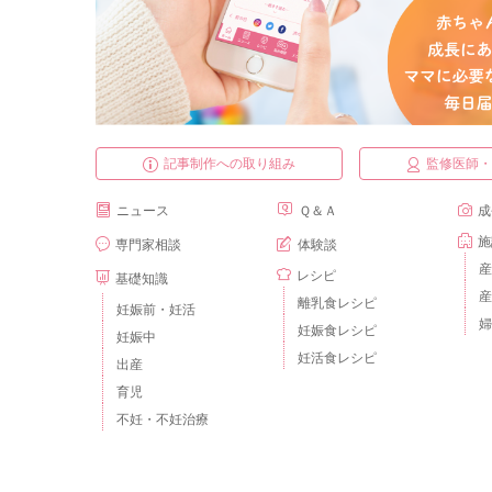
記事制作への取り組み
監修医師
ニュース
Ｑ＆Ａ
成
施
専門家相談
体験談
産
レシピ
基礎知識
産
離乳食レシピ
妊娠前・妊活
婦
妊娠食レシピ
妊娠中
妊活食レシピ
出産
育児
不妊・不妊治療