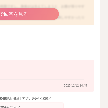
い時期ですし、身体がは冷えてしまうと、お腹が張りやす
出てしまうこともあります。
で回答を見る
見えにくいので、滑りやすかったり、転倒しやすかったり
槽から出て体を拭き、清潔なナプキンを当てて、すぐに産
ることで、赤ちゃんに感染が起こる可能性があるため、破
てくださいね。破水する時には、お腹の強い張りを伴うこ
ことはあまりないように思いますよ。
2025/12/12 13:20
2025/12/12 14:45
家相談AI」登場！アプリで今すぐ相談／
相談はこちら