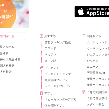
・専門家一覧
おすすめ
関連サイト
名前ランキング検索
ムーンカレンダ
長アルバム
アワード
ウーマンカレン
設検索
マガジン
シニアカレンダ
後ケア施設検索
タウン誌
シッテク
婦人科検索
ヨムーノ
プレゼント
人科検索
医師監修.com
プレゼント＆アンケート
産後ケアサロン 
全員無料プレゼント
産後ケアサロン 
ファーストプレゼント
子育て支援団体
アプリ
子育て支援機構
ベビーカレンダーアプリ
おぎゃー献金
体重管理アプリ