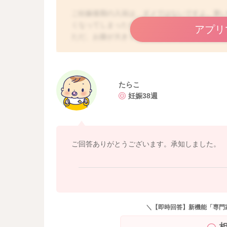
ご妊娠後期の入浴は、ダメではないですよ。寒
くなってしまったり、腹痛や下痢などの症状が
アプリ
ただ、お腹が大きくなってきていると、足元が
することもありますので、注意が必要です。
また、万が一入浴中に破水した場合は、まず浴
院に連絡しましょう。湯船のお湯が子宮内に入
水された後は、浴槽には入らないようになさっ
たらこ
とも多いので、無症状で破水してしまうという
妊娠38週
ご回答ありがとうございます。承知しました。
＼【即時回答】新機能「専門