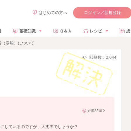
ログイン／新規登録
はじめての方へ
談
基礎知識
Ｑ＆Ａ
レシピ
成
浴（湯船）について
閲覧数：2,044
妊娠38週
うにしているのですが、大丈夫でしょうか？