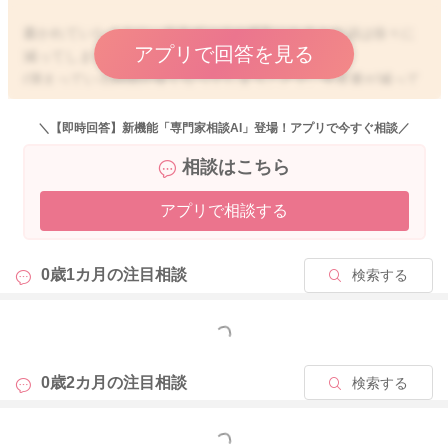
書かれていたように、片方ずつでの授乳になると分泌は徐々に
アプリで回答を見る
減ってしまいます。
(溜まっている時間が長くなってしまうことで、生産量が減って
くることになります。)
なので短時間ででも両方を吸ってもらうようにされるのがいい
＼【即時回答】新機能「専門家相談AI」登場！アプリで今すぐ相談／
ですよ。
相談はこちら
どうぞよろしくお願いします。
アプリで相談する
0歳1カ月の
注目相談
検索する
2025/12/11 23:18
もっと見る
0歳2カ月の
注目相談
検索する
もっと見る