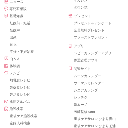
マガジン
ニュース
タウン誌
専門家相談
基礎知識
プレゼント
妊娠前・妊活
プレゼント＆アンケート
妊娠中
全員無料プレゼント
出産
ファーストプレゼント
育児
アプリ
不妊・不妊治療
ベビーカレンダーアプリ
Ｑ＆Ａ
体重管理アプリ
体験談
関連サイト
レシピ
ムーンカレンダー
離乳食レシピ
ウーマンカレンダー
妊娠食レシピ
シニアカレンダー
妊活食レシピ
シッテク
成長アルバム
ヨムーノ
施設検索
医師監修.com
産後ケア施設検索
産後ケアサロン ひより青山
産婦人科検索
産後ケアサロン ひより芝浦