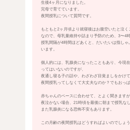
生後4ヶ月になりました。
完母で育てています。
夜間授乳について質問です。
もともと2ヶ月頃より就寝後はお腹空いたと泣く
なので、母乳量維持や詰まり予防のため、3〜4
授乳間隔が4時間ほどあくと、だいたいは指しゃ
います。
個人的には、乳腺炎になったこともあり、今現
ってはいないのですが、
夜通し寝る子の話や、わざわざ目覚ましをかけ
夜間授乳ってしなくて大丈夫なのか？でもおっ
赤ちゃんのペースに合わせて、とよく聞きます
夜泣かない場合、21時頃を最後に朝まで授乳な
また乳腺炎になる恐怖不安もあります。
この月齢の夜間授乳はどうすればよいのでしょ