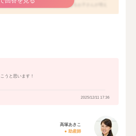
で回答を見る
増え、夜まとまって寝てくれるようになるお子さんが増え
必要な睡眠時間もお子さんによって様々ですので、徐々に
い時期になってくるかと思います。ですが、まだ今の時期
間程度で授乳していただくのがいいかと思いますよ。
っているように、乳腺炎のリスクが上がったり、おっぱい
た、お子さんによっては、体重の増加が緩やかになってし
分泌は安定してくると言われています。ですので、生後半
なさらなくて良いと言われていますよ。おっぱいのトラブ
年を過ぎたからといって、必ずしも起こらないとは言えま
いこうと思います！
ると言われる生後半年ごろまでは、4〜5時間に1度は授乳
2025/12/11 17:36
2025/12/11 10:30
高塚あきこ
助産師