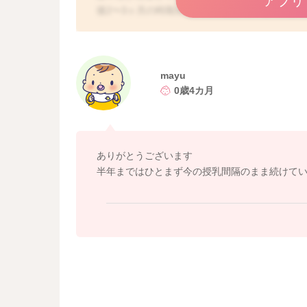
アプリ
後2〜3ヶ月の時期から、日中起きている時間が
てきますよ。
また、睡眠サイクルには個人差が大きく、また
お子さんの欲求に合わせて授乳をしていってい
には、母乳分泌などを考えると、夜間も4〜5時
mayu
あまり時間が空きすぎてしまうと、ご心配なさ
0歳4カ月
の分泌が低下してしまう可能性もあります。ま
まう可能性もあります。
一般的には、生後半年を過ぎれば、おっぱいの
年を過ぎたら、夜間にお子さんを起こして授乳
ありがとうございます
ルの有無は、体質的なものもありますので、半
半年まではひとまず今の授乳間隔のまま続けて
せんが、少なくともおっぱいの分泌が安定してく
をしていただくと安心かと思いますよ。