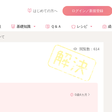
ログイン／新規登録
はじめての方へ
談
基礎知識
Ｑ＆Ａ
レシピ
成
いて
閲覧数：614
0歳4カ月