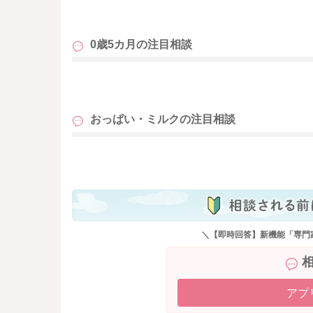
も
0歳5カ月の
注目相談
も
おっぱい・ミルクの
注目相談
も
＼【即時回答】新機能「専門
アプ