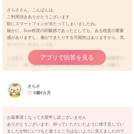
さらささん、こんばんは。
ご利用頂きありがとうございます。
額にスマートフォンが当たってしまいましたね。
確かに、5cm程度の距離感であったとしても、ある程度の重量
感がありますし、傷ができたりする可能性はありますから、気
をつけていきましょうね！
アプリで回答を見る
とは言え、幸い距離も短いケースでした！赤ちゃんの頭髪部で
したし、強い損傷が加わってしまうリスクは高くない印象で
す。基本的には、様子見で良いと思いますよ。
ですが、まだ赤ちゃんです。
いつもと違うご様子がある場合には、医師にもご相談ください
さらさ
ね。
0歳4カ月
相談は小児科でよいです。
お返事遅くなって大変申し訳ございません
ありがとうございます、仰っていただいたように様子見してい
2025/12/10 23:30
ましたが特にいつもと違うところはないように見えましたので