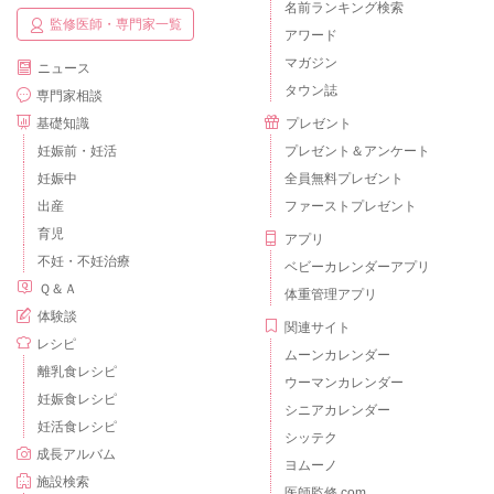
名前ランキング検索
監修医師・専門家一覧
アワード
マガジン
ニュース
タウン誌
専門家相談
基礎知識
プレゼント
妊娠前・妊活
プレゼント＆アンケート
妊娠中
全員無料プレゼント
出産
ファーストプレゼント
育児
アプリ
不妊・不妊治療
ベビーカレンダーアプリ
Ｑ＆Ａ
体重管理アプリ
体験談
関連サイト
レシピ
ムーンカレンダー
離乳食レシピ
ウーマンカレンダー
妊娠食レシピ
シニアカレンダー
妊活食レシピ
シッテク
成長アルバム
ヨムーノ
施設検索
医師監修.com