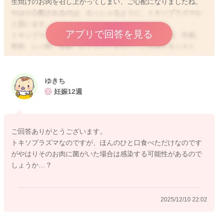
生焼けのお肉を召し上がってしまい、ご心配になりましたね。
やはり心配されるのは、おっしゃるように、トキソプラズマか
と思います。
アプリで回答を見る
トキソプラズマ感染症は加熱処理の不十分な肉（馬刺、牛刺、
鳥刺、レバ刺、鹿刺、レアステーキなど）に生存するシスト
や、土やネコの糞に存在するオーシストが経口的に初感染（小
腸粘膜から進入）することによって寄生虫血症が生じるとされ
ています。
ゆきち
トキソプラズマの予防対策として、食用肉はよく火を通して調
妊娠12週
理すること、 果物や野菜は食べる前によく洗うこと、 食用肉や
野菜などに触れたあとは、温水でよく手を洗うこと、ガーデニ
ングや畑仕事などでは手袋を着用すること、動物の糞尿の処理
ご回答ありがとうございます。
時は手袋を着用することなどが挙げられています。
トキソプラズマなのですが、ほんのひと口食べただけなのです
ご妊娠中には問題となることも多いのですが、実際にトキソプ
がやはりそのお肉に菌がいた場合は感染する可能性があるので
ラズマに感染しているかどうかは、病院で検査をしてみないと
しょうか…？
正確には分かりません。一般的には、健康体の方で、トキソプ
ラズマに感染しても症状が現れない場合には、治療の必要はな
いと言われています。ですが、妊婦さんにトキソプラズマの感
2025/12/10 22:02
染が強く疑われる場合は、胎児への感染を防ぐために、薬を投
与することもあるようです。