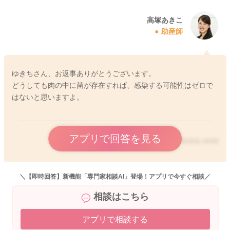
ご心配であれば、トキソプラズマの抗体を検査してもらっても
いいと思いますよ。今まで知らない間に感染していたことがあ
高塚あきこ
助産師
り、既にトキソプラズマの抗体を持っている方もいらっしゃい
ます。一度内科や婦人科などで抗体の検査をご相談なさってい
ただくと、結果次第でその後の過ごし方についてもアドバイス
もらえると思いますよ。
ゆきちさん、お返事ありがとうございます。
どうしても肉の中に菌が存在すれば、感染する可能性はゼロで
はないと思いますよ。
2025/12/10 15:00
アプリで回答を見る
2025/12/11 14:03
＼【即時回答】新機能「専門家相談AI」登場！アプリで今すぐ相談／
相談はこちら
アプリで相談する