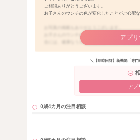
ご相談ありがとうございます。
お子さんのウンチの色が変化したことがご心配
お写真の掲載もありがとうございます。
お子さんのウンチが深緑色ですと、ママさんは
アプリ
合には、健康なうんちの色にもバリエーション
うんちがお腹の中に長くとどまっていたりガス
腸内のビフィズス菌、乳酸菌、大腸菌など腸内細
＼【即時回答】新機能「専門
が深緑色になることもありますよ。
完全ミルクになさったということですと、一時
子さんの場合には、腸内細菌叢も不安定なので
ことはよくあります。
アプ
うんちがいつもと違ったときは、食欲はどうか
ださいね。いつも通りに過ごせていれば、しば
0歳4カ月の
注目相談
も