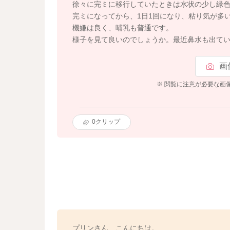
徐々に完ミに移行していたときは水状の少し緑色
完ミになってから、1日1回になり、粘り気が多
機嫌は良く、哺乳も普通です。
様子を見て良いのでしょうか。最近鼻水も出て
画
※ 閲覧に注意が必要な画
0
クリップ
プリンさん、こんにちは。