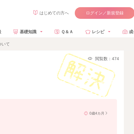
ログイン／新規登録
はじめての方へ
談
基礎知識
Ｑ＆Ａ
レシピ
成
ついて
閲覧数：474
0歳4カ月