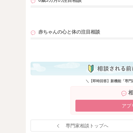
0歳5カ月の
注目相談
も
赤ちゃんの心と体の
注目相談
も
＼【即時回答】新機能「専門
アプ
専門家相談トップへ