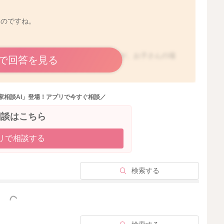
なのですね。
ビックリなさってしまいますよね。ですが、お子さんの場
で回答を見る
があり、深緑色もそのひとつですよ。
が多かったりすると、酸化されて緑色になります。また、
菌の変化や、腸内のpH(酸性度)の違いによって、うんち
家相談AI」登場！アプリで今すぐ相談／
的に腸内細菌が変化していることもあると思いますし、お
相談はこちら
、特に何も原因がなかったとしても、腸内環境が変化する
リで相談する
、機嫌はどうかといったことも併せてチェックしてみてく
らくご様子を見ていただいていいように思いますよ。
検索する
っと見る
2025/12/10 11:43