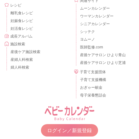
関連サイト
レシピ
ムーンカレンダー
離乳食レシピ
ウーマンカレンダー
妊娠食レシピ
シニアカレンダー
妊活食レシピ
シッテク
成長アルバム
ヨムーノ
施設検索
医師監修.com
産後ケア施設検索
産後ケアサロン ひより青山
産婦人科検索
産後ケアサロン ひより芝浦
婦人科検索
子育て支援団体
子育て支援機構
おぎゃー献金
母子栄養懇話会
ログイン／新規登録