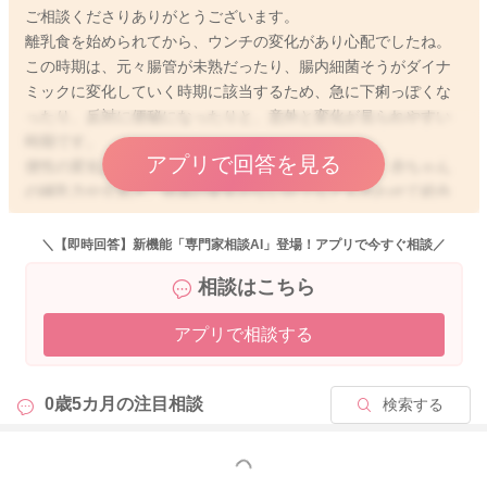
ご相談くださりありがとうございます。
離乳食を始められてから、ウンチの変化があり心配でしたね。
この時期は、元々腸管が未熟だったり、腸内細菌そうがダイナ
ミックに変化していく時期に該当するため、急に下痢っぽくな
ったり、反対に便秘になったりと、意外と変化が見られやすい
時期です。
アプリで回答を見る
便性の変化は、生理的な範疇であることも多いため、赤ちゃん
の哺乳力や元気さ、排尿の変化がないか？なども合わせて総合
的にみていく必要があります。
ご質問にお答えしますね。
＼【即時回答】新機能「専門家相談AI」登場！アプリで今すぐ相談／
相談はこちら
①小児科医に受診した方が良いでしょうか。熱もなく、体調が
悪そうではなく元気です。どのくらい下痢が続いたら受診すべ
アプリで相談する
きなどあれば教えてください。
⇨そうですね。確かにお写真のウンチは下痢っぽさがあります
が、明らかにウンチの変化以外で、元気さなど全身状態に変化
0歳5カ月の
注目相談
検索する
がなければ、1日5.6回の排便は、様子見でもよいです。
明らかに10回以上の排便やお腹を痛がる様子の不機嫌さ、血
便、白色便などなりましたら、すぐ受診をよろしくお願いしま
もっと見る