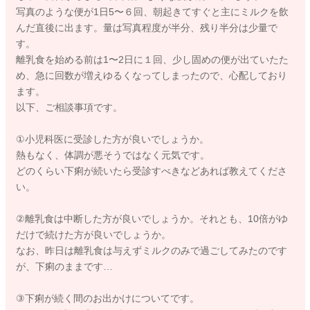
写真のような便が1日5〜６回、朝起きてすぐと主にミルクを飲
んだ直後に出ます。量は写真程度が半分、残り半分は少量で
す。
離乳食を始める前は1〜2日に１回、少し固めの便が出ていたた
め、急に回数が増えゆるくなってしまったので、心配しており
ます。
以下、ご相談事項です。
①小児科医に受診した方が良いでしょうか。
熱もなく、体調が悪そうではなく元気です。
どのくらい下痢が続いたら受診すべきなどあれば教えてくださ
い。
②離乳食は中断した方が良いでしょうか。それとも、10倍がゆ
だけで続けた方が良いでしょうか。
なお、昨日は離乳食は与えずミルクのみで過ごしてみたのです
が、下痢のままです…
③下痢が続く間のお出かけについてです。