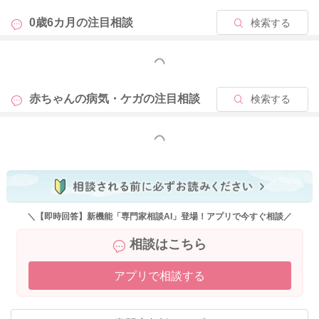
す。
0歳6カ月の
注目相談
検索する
②離乳食は中断した方が良いでしょうか。それとも、10倍がゆ
だけで続けた方が良いでしょうか。
もっと見る
なお、昨日は離乳食は与えずミルクのみで過ごしてみたのです
が、下痢のままです…
赤ちゃんの病気・ケガの
注目相談
検索する
⇨一旦ウンチの性状が変化すると、2.3週間はウンチの下痢っぽ
さが続いたりします。それが普通です！
また離乳食は消化のよい状態の形状で赤ちゃんが食べますか
もっと見る
ら、極端な制限は避けていきましょうね。
③下痢が続く間のお出かけについてです。
いつもと体調が変わらず元気であれば、あまり気にせずお出か
けしても問題ないでしょうか？
＼【即時回答】新機能「専門家相談AI」登場！アプリで今すぐ相談／
⇨赤ちゃんが元気ならばOKです。
相談はこちら
おでかけは午前に〜2時間程度、お買い物や児童館に普段行って
アプリで相談する
おります。気をつけるポイントがあれば教えていただきたいて
す。
⇨もしかすると軽く胃腸炎になっている場合もゼロではありま