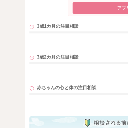
アプ
3歳1カ月の
注目相談
も
3歳2カ月の
注目相談
も
赤ちゃんの心と体の
注目相談
も