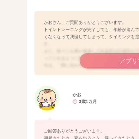
かおさん、ご質問ありがとうございます。
トイレトレーニングが完了しても、年齢が進ん
くなくなって我慢してしまって、タイミングを
す。
また、徐々に心身が発達して社会性や計画性が
ってくれるように自然になります。
アプリ
今は、「間に合わなかった」を繰り返しながら
す。
また、本人がトイレに行くと言うのを待つだけ
えば、朝起きた時、寝る時、出かける時、食事
にする決まりを作ってあげてください。
かお
また、もうやられているかもしれませんが、お
3歳1カ月
ど）が分かれば、「トイレ行こうか」と誘って
少しでも参考になれば幸いです。
よろしくお願いします。
ご回答ありがとうございます。
朝起きたとき、家を出るとき、帰ってきたとき