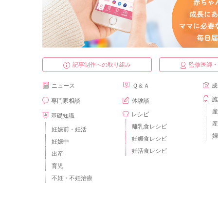
記事制作への取り組み
監修医師
ニュース
Ｑ＆Ａ
成
施
専門家相談
体験談
産
レシピ
基礎知識
産
離乳食レシピ
妊娠前・妊活
婦
妊娠食レシピ
妊娠中
妊活食レシピ
出産
育児
不妊・不妊治療