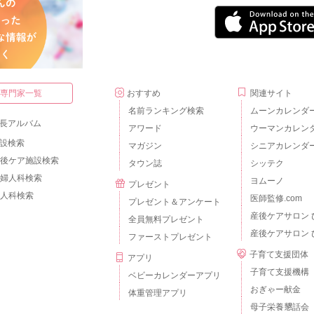
・専門家一覧
おすすめ
関連サイト
名前ランキング検索
ムーンカレンダ
長アルバム
アワード
ウーマンカレン
設検索
マガジン
シニアカレンダ
後ケア施設検索
タウン誌
シッテク
婦人科検索
ヨムーノ
プレゼント
人科検索
医師監修.com
プレゼント＆アンケート
産後ケアサロン 
全員無料プレゼント
産後ケアサロン 
ファーストプレゼント
子育て支援団体
アプリ
子育て支援機構
ベビーカレンダーアプリ
おぎゃー献金
体重管理アプリ
母子栄養懇話会