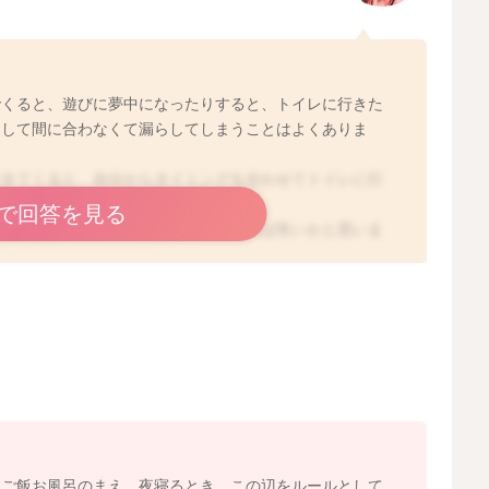
でくると、遊びに夢中になったりすると、トイレに行きた
逃して間に合わなくて漏らしてしまうことはよくありま
できてくると、自分からタイミングを合わせてトイレに行
で回答を見る
、自分なりのタイミングを見つけていけば良いかと思いま
でなく、ルールを決めてあげると良いかなと思います。例
の前、食事のあと、など決めたタイミングは必ず行くよう
しっこやうんちをしたそうなしぐさ（足をもぞもぞするな
あげるようにするのも良いかともいます。
、ご飯お風呂のまえ、夜寝るとき、この辺をルールとして