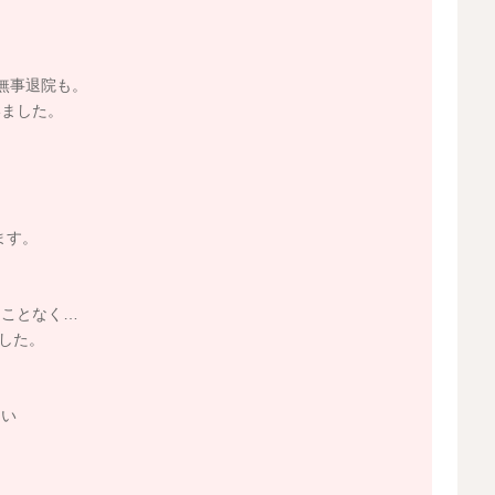
無事退院も。
いました。
ます。
ることなく…
した。
まい