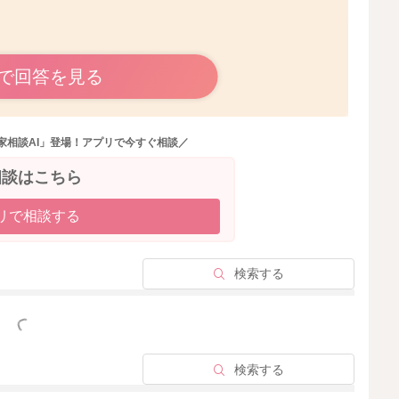
で回答を見る
とで、ベッドインベッドでの方がよく寝てくれ他ことがあ
家相談AI」登場！アプリで今すぐ相談／
ることから、楽なのかなと思いました。
相談はこちら
字のラインにはなっていません。
ともあります。
リで相談する
たバスタオルの上に頭を乗せてみて、お膝の裏にもバスタ
なと思いました。
検索する
をつけていただけるといいですよ。
っと見る
検索する
2025/12/9 15:38