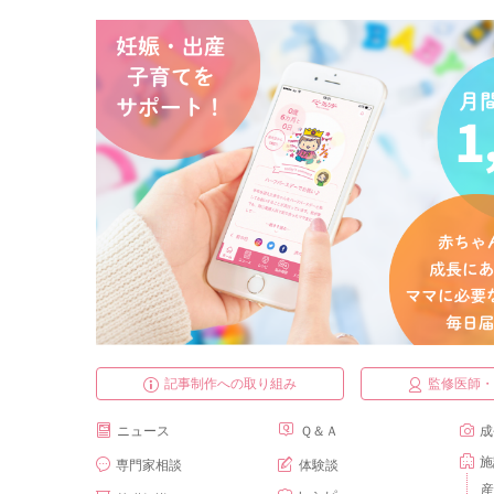
記事制作への取り組み
監修医師
ニュース
Ｑ＆Ａ
成
施
専門家相談
体験談
産