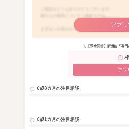
ご相談をどうもありがとうございます。
娘さんの寝床についてご相談ですね。
アプリ
まずはご出産おめでとうございます☺︎
娘さんとの生活もスタートされているというこ
ったのですね。
＼【即時回答】新機能「専門
上体を少し起こし気味な体勢で休めるようにな
赤ちゃんはまだ大人のように背骨がしっかりとS
そのためフラットなところで寝るのが苦手なこ
アプ
ベビーベッドの上でも、授乳クッションや丸め
オルを入れ込んでみるのもいいと思います。
0歳0カ月の
注目相談
そうするともう少し眠ってくれることはないか
顎がお胸にくっつき過ぎないように、角度に気
どうぞよろしくお願いします。
も
0歳1カ月の
注目相談