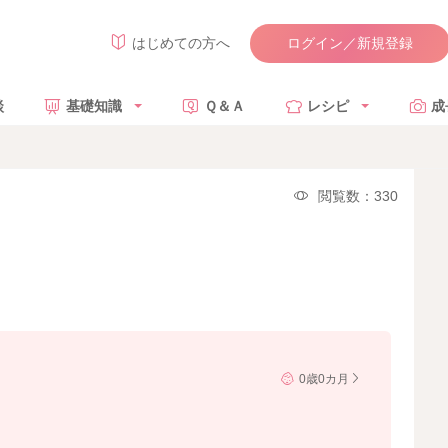
ログイン／新規登録
はじめての方へ
談
基礎知識
Ｑ＆Ａ
レシピ
成
閲覧数：330
0歳0カ月