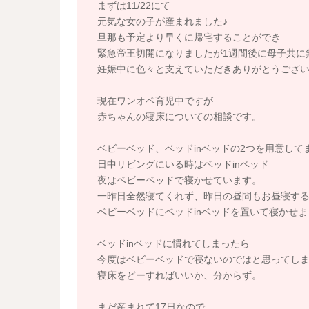
まずは11/22にて
元気な女の子が産まれました♪
旦那も予定より早くに帰宅することができ
緊急帝王切開になりましたが1週間後に母子共に
妊娠中に色々と支えていただきありがとうござ
現在ワンオペ育児中ですが
赤ちゃんの寝床についての相談です。
ベビーベッド、ベッドinベッドの2つを用意して
日中リビングにいる時はベッドinベッド
夜はベビーベッドで寝かせています。
一昨日全然寝てくれず、昨日の昼間もお昼寝す
ベビーベッドにベッドinベッドを置いて寝かせま
ベッドinベッドに慣れてしまったら
今度はベビーベッドで寝ないのではと思ってし
寝床をどーすればいいか、分からず。
まだ産まれて17日なので