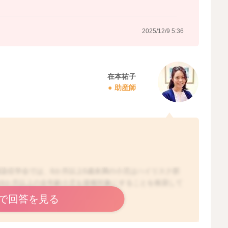
2025/12/9 5:36
在本祐子
助産師
染症学会では、6か月以上5歳未満の小児はハイリスク群
6か月以上の全年齢小児を接種対象にすることを推奨して
で回答を見る
/index.php?content_id=44