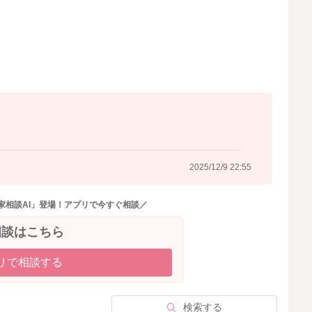
得られるとは言い難いため、家庭内にインフルエンザを持
なることは変わりありません。
める、コロナ対策同様一般的な感染予防策が効果的です。
inhuruenza20241212.pdf
2025/12/9 16:17
2025/12/9 22:55
家相談AI」登場！アプリで今すぐ相談／
相談はこちら
リで相談する
検索する