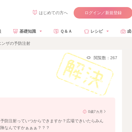
ログイン／新規登録
はじめての方へ
談
基礎知識
Ｑ＆Ａ
レシピ
成
エンザの予防注射
閲覧数：267
0歳7カ月
の予防注射っていつからできますか？広場できいたらみん
危険なんですかぁぁぁ？？？