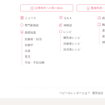
記事制作への取り組み
監修医師
ニュース
Ｑ＆Ａ
成
施
専門家相談
体験談
産
レシピ
基礎知識
産
離乳食レシピ
妊娠前・妊活
婦
妊娠食レシピ
妊娠中
妊活食レシピ
出産
育児
不妊・不妊治療
ベビーカレンダーとは？
運営会社