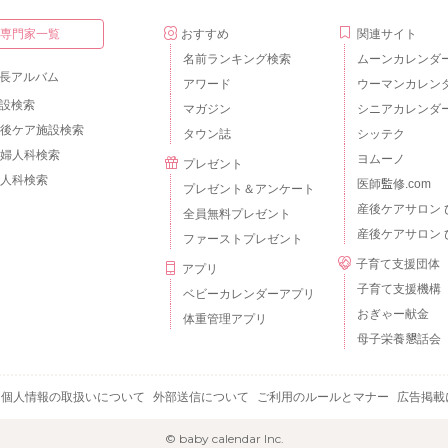
・専門家一覧
おすすめ
関連サイト
名前ランキング検索
ムーンカレンダ
長アルバム
アワード
ウーマンカレン
設検索
マガジン
シニアカレンダ
後ケア施設検索
タウン誌
シッテク
婦人科検索
ヨムーノ
プレゼント
人科検索
医師監修.com
プレゼント＆アンケート
産後ケアサロン 
全員無料プレゼント
産後ケアサロン 
ファーストプレゼント
子育て支援団体
アプリ
子育て支援機構
ベビーカレンダーアプリ
おぎゃー献金
体重管理アプリ
母子栄養懇話会
個人情報の取扱いについて
外部送信について
ご利用のルールとマナー
広告掲載
© baby calendar Inc.