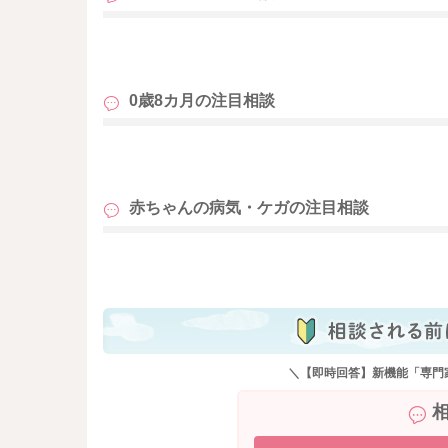
も
0歳8カ月の
注目相談
も
赤ちゃんの病気・ケガの
注目相談
も
＼【即時回答】新機能「専門