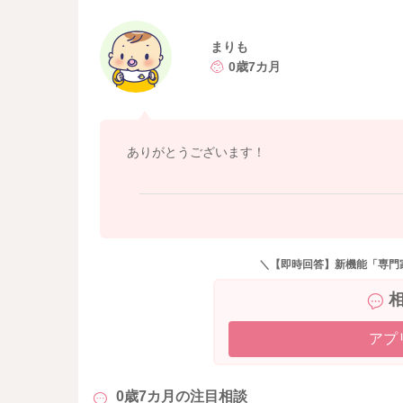
そのため、赤ちゃんに接種しても効果が十分に
ち込まないようにすることが感染予防の主軸に
まりも
成人家族のインフルエンザワクチンの接種を勧
0歳7カ月
よろしくお願いします。
https://www.jpeds.or.jp/uploads/files/VIS_B-13
ありがとうございます！
＼【即時回答】新機能「専門
アプ
0歳7カ月の
注目相談