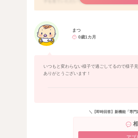
子を見ていただいていいように思いました。
まだ呼吸中枢が未熟なこともあり、数秒息を止
もしれません。
まつ
他のお子さんにも見られることはあるように思
0歳1カ月
よかったら参考になさってみてください。
どうぞよろしくお願いします。
いつもと変わらない様子で過ごしてるので様子
ありがとうございます！
＼【即時回答】新機能「専門
アプ