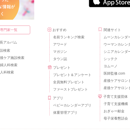
・専門家一覧
おすすめ
関連サイト
名前ランキング検索
ムーンカレンダ
長アルバム
アワード
ウーマンカレン
設検索
マガジン
シニアカレンダ
後ケア施設検索
タウン誌
シッテク
婦人科検索
ヨムーノ
プレゼント
人科検索
医師監修.com
プレゼント＆アンケート
産後ケアサロン 
全員無料プレゼント
産後ケアサロン 
ファーストプレゼント
子育て支援団体
アプリ
子育て支援機構
ベビーカレンダーアプリ
おぎゃー献金
体重管理アプリ
母子栄養懇話会