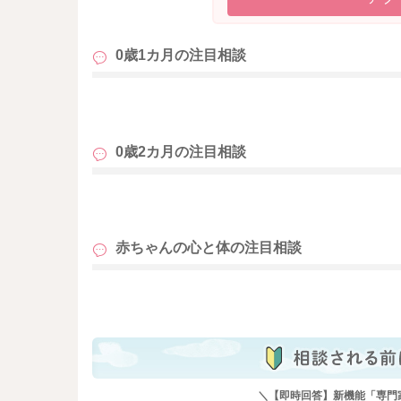
0歳1カ月の
注目相談
も
0歳2カ月の
注目相談
も
赤ちゃんの心と体の
注目相談
も
＼【即時回答】新機能「専門