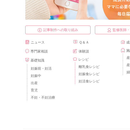
記事制作への取り組み
監修医師
ニュース
Ｑ＆Ａ
成
施
専門家相談
体験談
産
レシピ
基礎知識
産
離乳食レシピ
妊娠前・妊活
婦
妊娠食レシピ
妊娠中
妊活食レシピ
出産
育児
不妊・不妊治療