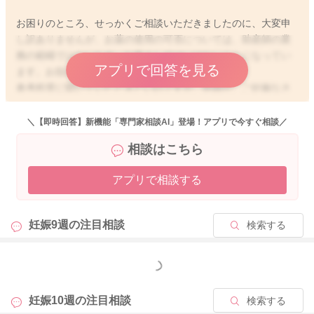
お困りのところ、せっかくご相談いただきましたのに、大変申
し訳ありませんが、お薬の使用の可否については、助産師の業
務の範疇ではないため、お答えしてはいけないことになってい
アプリで回答を見る
ます。お役に立てず、大変申し訳ありません。
参考程度に聞いていただきたいのですが、医師が、ご妊娠なさ
っていることをお伝えした上で処方されたお薬であれば、問題
ないと思いますよ。
＼【即時回答】新機能「専門家相談AI」登場！アプリで今すぐ相談／
もしご心配であれば、処方された医師または薬剤師にご確認い
相談はこちら
ただく方がより安心と思いますよ。
アプリで相談する
ベビーカレンダー事務局からも、以下のような連絡を受けてお
りますので、下記をお読みいただき、ご理解いただけますと幸
いです。
妊娠9週の
注目相談
検索する
【病気の診断や薬についてのご相談／専門家の資格の範疇外の
ご相談に関して】
もっと見る
こんにちは、ベビーカレンダー事務局です。
いつもベビーカレンダーの専門家相談コーナーをご利用くださ
妊娠10週の
注目相談
検索する
り、ありがとうございます。