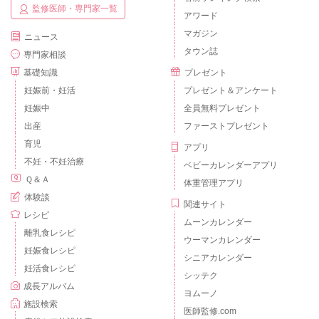
監修医師・専門家一覧
アワード
マガジン
ニュース
タウン誌
専門家相談
基礎知識
プレゼント
妊娠前・妊活
プレゼント＆アンケート
妊娠中
全員無料プレゼント
出産
ファーストプレゼント
育児
アプリ
不妊・不妊治療
ベビーカレンダーアプリ
Ｑ＆Ａ
体重管理アプリ
体験談
関連サイト
レシピ
ムーンカレンダー
離乳食レシピ
ウーマンカレンダー
妊娠食レシピ
シニアカレンダー
妊活食レシピ
シッテク
成長アルバム
ヨムーノ
施設検索
医師監修.com