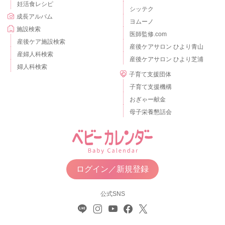
妊活食レシピ
シッテク
成長アルバム
ヨムーノ
施設検索
医師監修.com
産後ケア施設検索
産後ケアサロン ひより青山
産婦人科検索
産後ケアサロン ひより芝浦
婦人科検索
子育て支援団体
子育て支援機構
おぎゃー献金
母子栄養懇話会
ログイン／新規登録
公式SNS