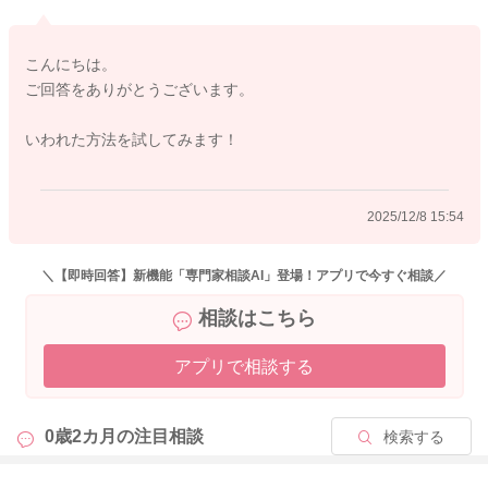
そうなることで、より反対側にも向きやすくなることがありま
すよ。
こんにちは。
むきぐせの強いお子さんは、股関節が硬いこともあるようで
ご回答をありがとうございます。
す。
軽く曲げてあげることで、向きやすさに変化が出ることがある
いわれた方法を試してみます！
と言われます。
首の後ろに支えがあることで、真上も向きやすくなると思いま
2025/12/8 15:54
す。
色々とクッションの上で、体ごと向きを変えて寝かせてあげて
みることで、より頭の形にもいい影響を与えるようになるので
＼【即時回答】新機能「専門家相談AI」登場！アプリで今すぐ相談／
はと思いました。
相談はこちら
よかったら参考になさってみてください。
アプリで相談する
どうぞよろしくお願いします。
0歳2カ月の
注目相談
検索する
2025/12/8 12:51