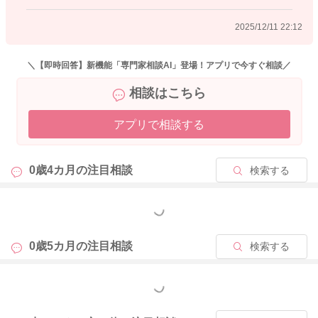
げたりすると、気にならなくなってくることも多いですよ。
2025/12/11 22:12
今はお子さんの成長過程の一つとして受け止めて、しんどい時
には、周りのサポートを得たり、ママさんがご自身のために使
える時間を確保なさったりするといいかもしれませんね。ま
＼【即時回答】新機能「専門家相談AI」登場！アプリで今すぐ相談／
た、今の時期には、発達障害などを判断するのは難しい時期で
相談はこちら
はありますが、例えば、体力が有り余って叫ぶようになるお子
さんもいらっしゃいますので、少しうつ伏せ遊びなど、身体を
アプリで相談する
使った遊びを積極的になさってみたりするのもいいかもしれま
せんね。
0歳4カ月の
注目相談
検索する
2025/12/8 11:56
もっと見る
0歳5カ月の
注目相談
検索する
もっと見る