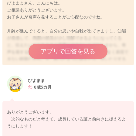
ぴよままさん、こんにちは。
ご相談ありがとうございます。
お子さんが奇声を発することがご心配なのですね。
月齢が進んでくると、自分の思いや自我が出てきますし、知能
が発達して、周囲の状況が少し理解できるようになってくる
と、伝えたいことをうまく言葉にできないもどかしさから、奇
アプリで回答を見る
声を発するお子さんもいらっしゃいます。 言葉でうまく表現で
きない時期だからこそ、怒ったように訴えたり、泣いたりする
こともあると思います。成長の過程としては大切なのですが、
ママさんは毎日のこととなると大変ですよね。
なかなかすぐに改善することは難しい場合もありますが、お子
ぴよまま
さんが何か訴えている時には、少し言葉で気持ちを代弁してみ
0歳5カ月
たり、他のことで気持ちを反らせたりなさるといいですよ。全
部に対応するのは難しいかもしれませんが、例えば、窓を開け
て外の空気を吸うようになさっても良いですし、音楽をかけた
ありがとうございます。
り、子育て支援センターに出かけるなど、色々な方法をお試し
一次的なものだと考えて、成長している証と前向きに捉えるよ
になりながらお子さんに合わせて行けると良いと思いますよ。
うにします！
個人差はありますが、お子さんの身体が発達してきて、少しご
自身で動けるようになってきたり、周りがうまく汲み取ってあ