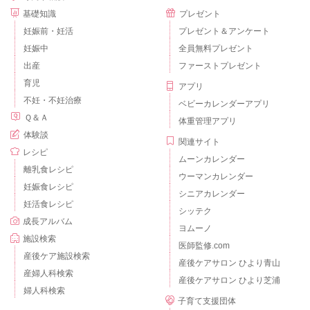
基礎知識
プレゼント
妊娠前・妊活
プレゼント＆アンケート
妊娠中
全員無料プレゼント
出産
ファーストプレゼント
育児
アプリ
不妊・不妊治療
ベビーカレンダーアプリ
Ｑ＆Ａ
体重管理アプリ
体験談
関連サイト
レシピ
ムーンカレンダー
離乳食レシピ
ウーマンカレンダー
妊娠食レシピ
シニアカレンダー
妊活食レシピ
シッテク
成長アルバム
ヨムーノ
施設検索
医師監修.com
産後ケア施設検索
産後ケアサロン ひより青山
産婦人科検索
産後ケアサロン ひより芝浦
婦人科検索
子育て支援団体