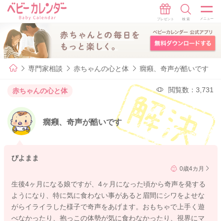
専門家相談
赤ちゃんの心と体
癇癪、奇声が酷いです
閲覧数：3,731
赤ちゃんの心と体
癇癪、奇声が酷いです
ぴよまま
0歳4カ月
生後4ヶ月になる娘ですが、4ヶ月になった頃から奇声を発する
ようになり、特に気に食わない事があると眉間にシワをよせな
がらイライラした様子で奇声をあげます。おもちゃで上手く遊
べなかったり、抱っこの体勢が気に食わなかったり、視界にマ