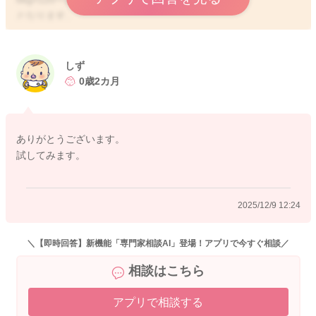
となります。
今の量でも排泄もしっかりと出ているようですし、明らかに3時
間を毎回切って欲しがって泣くようになっているということで
しず
もないようでしたら、今のままでも問題はないかと思います。
0歳2カ月
乳首のサイズがSSのままだということで、15分ほど時間をかけ
て飲んでくれていることもあり、満足感もよりあるのかなと思
ありがとうございます。
いました。
試してみます。
しずさんの方で、もう少し量を増やしたいと思われることもあ
るようでしたら、乳首のサイズをSサイズにされて、一回のミル
ク量を増やしてみるのもいいと思いますよ。
2025/12/9 12:24
そうして試しに、140mlにしてあげてみてはいかがでしょうか？
どうぞよろしくお願いします。
＼【即時回答】新機能「専門家相談AI」登場！アプリで今すぐ相談／
相談はこちら
アプリで相談する
2025/12/7 20:35