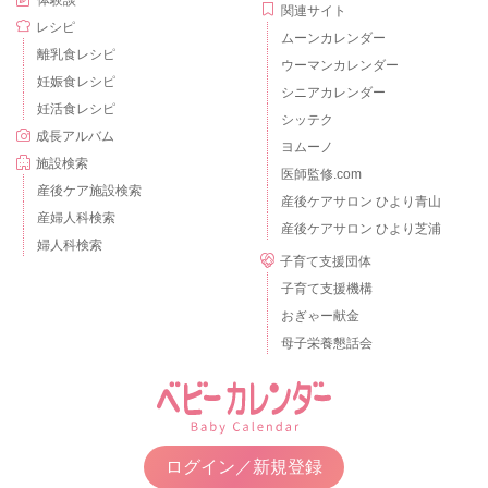
体験談
関連サイト
レシピ
ムーンカレンダー
離乳食レシピ
ウーマンカレンダー
妊娠食レシピ
シニアカレンダー
妊活食レシピ
シッテク
成長アルバム
ヨムーノ
施設検索
医師監修.com
産後ケア施設検索
産後ケアサロン ひより青山
産婦人科検索
産後ケアサロン ひより芝浦
婦人科検索
子育て支援団体
子育て支援機構
おぎゃー献金
母子栄養懇話会
ログイン／新規登録