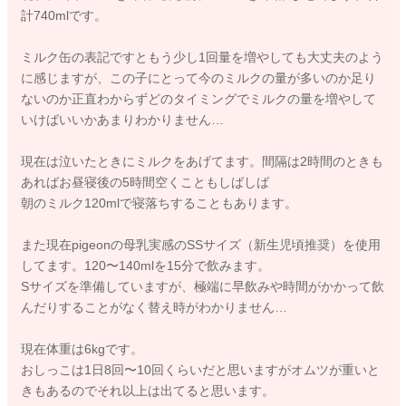
計740mlです。
ミルク缶の表記ですともう少し1回量を増やしても大丈夫のよう
に感じますが、この子にとって今のミルクの量が多いのか足り
ないのか正直わからずどのタイミングでミルクの量を増やして
いけばいいかあまりわかりません…
現在は泣いたときにミルクをあげてます。間隔は2時間のときも
あればお昼寝後の5時間空くこともしばしば
朝のミルク120mlで寝落ちすることもあります。
また現在pigeonの母乳実感のSSサイズ（新生児頃推奨）を使用
してます。120〜140mlを15分で飲みます。
Sサイズを準備していますが、極端に早飲みや時間がかかって飲
んだりすることがなく替え時がわかりません…
現在体重は6kgです。
おしっこは1日8回〜10回くらいだと思いますがオムツが重いと
きもあるのでそれ以上は出てると思います。