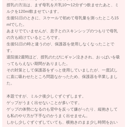
授乳の方法は、まず母乳を片乳10〜12分ずつ飲ませたあと、ミ
ルクを120ml飲ませています。
生後51日のときに、スケールで初めて母乳量を測ったところ15
mlでした。
あまりでていませんが、息子とのスキンシップのつもりで母乳
の方も続けているところです。
生後51日の時と違うのが、保護器を使用しなくなったことで
す。
退院後2週間ほど、授乳のたびにギャン泣きされ、おっぱいを吸
ってもらえない期間がありました。
その対策として保護器をずっと使用していましたが、一度試し
に直に吸わせたところ問題なかったため、保護器を卒業しまし
た。
本題ですが、ミルク後少しぐずぐずします。
ゲップがうまく出せないことが多いです。
ゲップの体勢になるのも背中を反って嫌がったり、縦抱きして
も私のやり方が下手なのかうまく出せません。
しかし少しぐずぐずしていても、横抱きのまま少し時間をおい