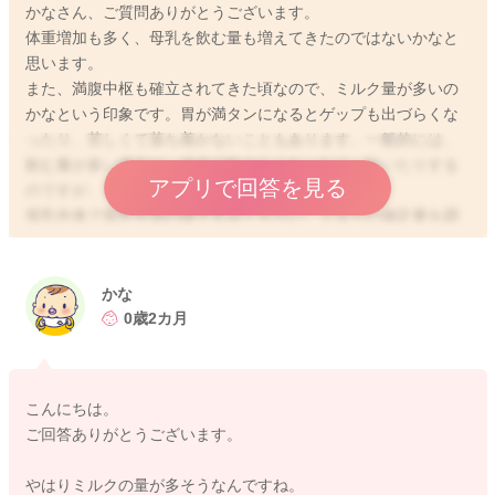
かなさん、ご質問ありがとうございます。
体重増加も多く、母乳を飲む量も増えてきたのではないかなと
思います。
また、満腹中枢も確立されてきた頃なので、ミルク量が多いの
かなという印象です。胃が満タンになるとゲップも出づらくな
ったり、苦しくて落ち着かないこともあります。一般的には、
飲む量が多い場合は、途中で飲まなくなったり、吐いたりする
アプリで回答を見る
のですが、それができない赤ちゃんもいます。
母乳外来で母乳分泌の様子をみてもらい、ミルクの補足量を調
整しても良いかなと思います。体重増加は18〜30g／日が目安
ですが、生後3ヶ月以降は体重増加が緩慢になっている時期なの
で10〜15g/日に減ってくることが多いです。急にミルク量を減
かな
らすとぐずったりして大変になるかもしれないので、1回10〜2
0歳2カ月
0ml程度減らしてみるところから始めても良いかなと思います。
少しでも参考になれば幸いです。
よろしくお願いします。
こんにちは。
ご回答ありがとうございます。
やはりミルクの量が多そうなんですね。
2025/12/9 9:32