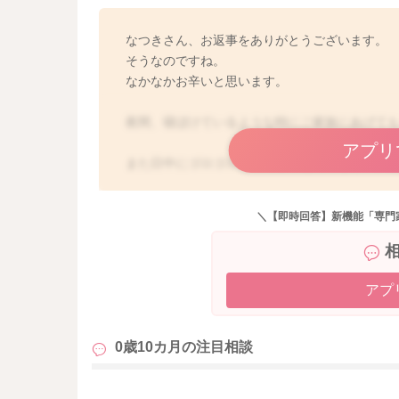
なつきさん、お返事をありがとうございます。
そうなのですね。
なかなかお辛いと思います。
夜間、寝ぼけているような時にご家族にあげて
アプリ
また日中にゴロゴロと床の上で遊んでもらい、
もっと今よりもお腹が空くようになったら、ま
＼【即時回答】新機能「専門
よかったらお試しになってみてください。
どうぞよろしくお願いします。
アプ
0歳10カ月の
注目相談
も