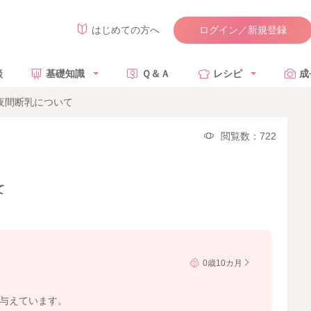
ログイン／新規登録
はじめての方へ
談
基礎知識
Ｑ＆Ａ
レシピ
成
夜間断乳について
閲覧数：722
て
0歳10カ月
を与えています。