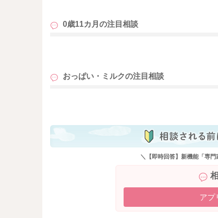
0歳11カ月の
注目相談
も
おっぱい・ミルクの
注目相談
も
＼【即時回答】新機能「専門
アプ