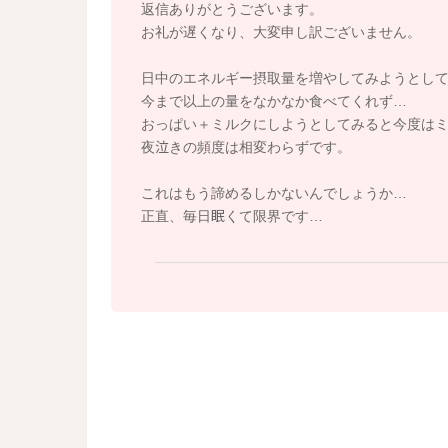
たまに日中にも母乳をあげられることはあるよ
返信ありがとうございます。
やお野菜の量ももう少し増やしてみることで、
お礼が遅くなり、大変申し訳ございません。
と思いました。
日中のエネルギー摂取量を増やしてみようとし
1歳までは、母乳やミルクからの栄養も必要だと
今まで以上の量をなかなか食べてくれず…
なので、後もう少しおっぱいをあげていただき
おっぱい＋ミルクにしようとしてみると今度は
時には、最低で2週間ほどは繰り返し言い聞かせ
夜泣きの頻度は相変わらずです。
いかがでしょうか？
これはもう諦めるしかないんでしょうか…
よかったら参考になさってみてください。
正直、毎日眠くて限界です…
どうぞよろしくお願いします。