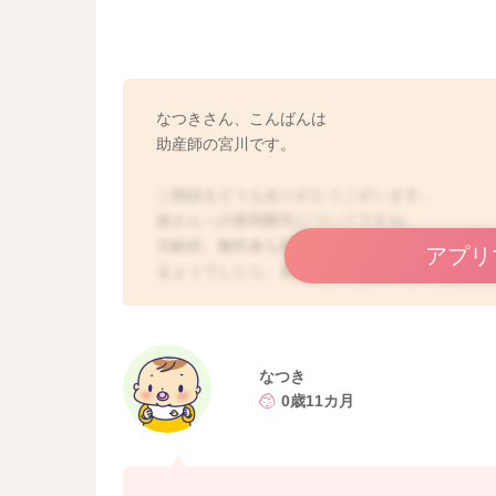
なつきさん、こんばんは
助産師の宮川です。
ご相談をどうもありがとうございます。
娘さんへの夜間断乳についてですね。
月齢的、離乳食も順調に進んでいるようなので
アプリ
るようでしたら、夜間断乳を行なっていただく
ただ飲むことを決めるのが娘さんになってしま
日中は離乳食とミルクをメインにあげておられ
なつき
食後におっぱいとミルクにされてみるのはどう
0歳11カ月
寝るにもエネルギーが必要になると言われます
日中の摂取エネルギー量を増やしてみることで