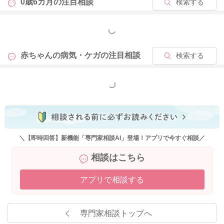
0歳6カ月の
注目相談
検索する
が良くなったり、眠りの質も良くなることがありますよ。
もっと見る
上記のことをお試しいただきつつ、様子を見てみていただけた
らと思います。
赤ちゃんの病気・ケガの
注目相談
検索する
また特に痙攣を起こしていたり、意識が乏しいなどいつもの様
子と異なることがありませんでしたら、ご心配をされているよ
もっと見る
うなインフルエンザ脳症も考えにくいのではと思います。
ご心配が残る時には、受診をなさってみてください。
どうぞよろしくお願いします。
＼【即時回答】新機能「専門家相談AI」登場！アプリで今すぐ相談／
相談はこちら
2025/12/6 20:36
アプリで相談する
専門家相談トップへ