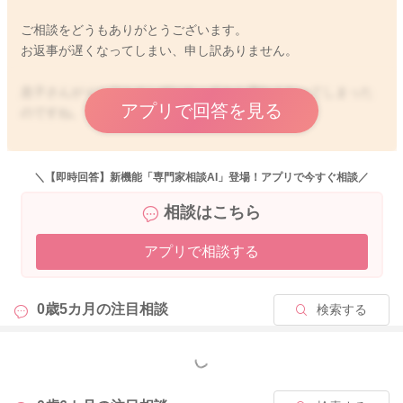
ご相談をどうもありがとうございます。
お返事が遅くなってしまい、申し訳ありません。
息子さんがインフルエンザになってから寝なくなってしまった
アプリで回答を見る
のですね。
鼻が詰まっているということで、息苦しさもあり、寝にくさを
感じているのかもしれませんね。
＼【即時回答】新機能「専門家相談AI」登場！アプリで今すぐ相談／
上体を起こし気味にして寝かせてあげるといいと思いますよ。
相談はこちら
そしてお口で呼吸をしていることも増えているようでしたら、
お腹にガスが溜まっていて、より寝にくくなっていることもあ
アプリで相談する
るかもしれません。
もし、お腹にハリが見られることがありましたら、綿棒浣腸を
してあげてもらうのもいいと思います。
0歳5カ月の
注目相談
検索する
寝る前に、服の上からでもいいので、少し圧を加えるようにし
ながら体を撫で下ろしてマッサージをしてあげてみるのもいい
もっと見る
かもしれません。
そうするとリラックスが促されるようになりますので、寝つき