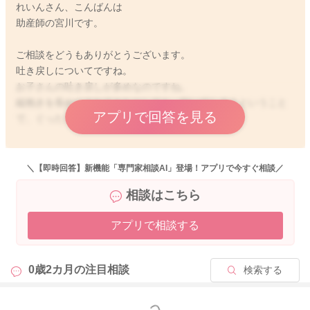
れいんさん、こんばんは
助産師の宮川です。
ご相談をどうもありがとうございます。
吐き戻しについてですね。
お子さんの吐き戻しが多めなのですね。
縦抱きを長めにされてみたりしても、吐いてしまうということ
アプリで回答を見る
で、ぐったりする様子も見られないのですね。
実際にどれぐらいの量を飲ませてくださっているのかわからな
いのですが、ミルク量が多めに感じられることもあるようでし
＼【即時回答】新機能「専門家相談AI」登場！アプリで今すぐ相談／
たら、調整をされてみてもいいと思います。
相談はこちら
140ml前後飲めていたら十分かと思います。
アプリで相談する
また泣くことでも空気を飲み込んでしまうことがあります。
ガスやウンチも溜まっていることがありそうでしたら、綿棒浣
腸をされてみて、お腹が楽になるようにされてみるのもいいと
0歳2カ月の
注目相談
検索する
思いますよ。
どうぞよろしくお願いします。
もっと見る