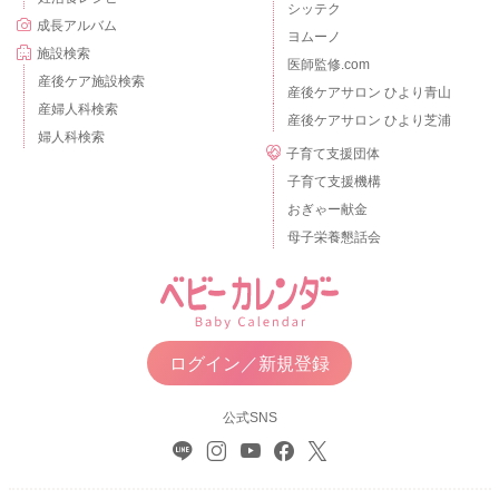
シッテク
成長アルバム
ヨムーノ
施設検索
医師監修.com
産後ケア施設検索
産後ケアサロン ひより青山
産婦人科検索
産後ケアサロン ひより芝浦
婦人科検索
子育て支援団体
子育て支援機構
おぎゃー献金
母子栄養懇話会
ログイン／新規登録
公式SNS