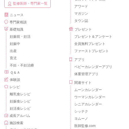
監修医師・専門家一覧
アワード
マガジン
ニュース
タウン誌
専門家相談
基礎知識
プレゼント
妊娠前・妊活
プレゼント＆アンケート
妊娠中
全員無料プレゼント
出産
ファーストプレゼント
育児
アプリ
不妊・不妊治療
ベビーカレンダーアプリ
Ｑ＆Ａ
体重管理アプリ
体験談
関連サイト
レシピ
ムーンカレンダー
離乳食レシピ
ウーマンカレンダー
妊娠食レシピ
シニアカレンダー
妊活食レシピ
シッテク
成長アルバム
ヨムーノ
施設検索
医師監修.com