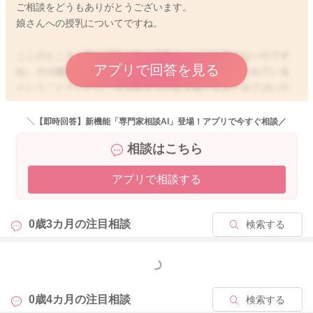
ご相談をどうもありがとうございます。
娘さんへの授乳についてですね。
ここのところ、朝に寝室で飲む授乳でミルクを飲まないのです
アプリで回答を見る
ね。その後の授乳では、哺乳瓶でもミルクを飲んでくれている
ということでしたら、引き続きそのまま様子をみてみてはいか
がでしょうか？
＼【即時回答】新機能「専門家相談AI」登場！アプリで今すぐ相談／
気分的に、朝はあまり食欲もそこまでわかず、おっぱいだけで
相談はこちら
も十分となっていることもあるのかなと思いました。
アプリで相談する
その2回がおっぱいだけでも、十分に体重も増えているようでし
たら、そのまま様子を見ていただいても良さそうに思いまし
た。
0歳3カ月の
注目相談
検索する
せっかく母乳が出ていて、飲んでくれていることもあるようで
したら、もう少し今のまま続けてみてもらっても良いのではな
もっと見る
いかと思いました。
0歳4カ月の
注目相談
検索する
飲むことを決めるのも娘さんになってしまうこともありますの