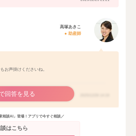
なくなるよ」とか、「上手に磨けたけど、もしやりにくい
などと、もし仕上げ磨きができない日があってもいいやく
ませんね。
高塚あきこ
ルなど、味が気に入れば仕上げ磨きさせてくれる場合もあ
助産師
でみるのもいいかもしれませんね。やらせてくれないこと
さん褒めてあげて、お子さんの気持ちを乗せてあげるよう
しずつやらせてくれるようになるかもしれませんね。
る動画を下記にお伝えしますね。よろしければ、お子さん
ださいね。
https://youtu.be/SIH-CrXSUGE
https://youtu.b
でもお声掛けくださいね。
で回答を見る
2025/12/26 14:19
2025/12/6 6:56
家相談AI」登場！アプリで今すぐ相談／
相談はこちら