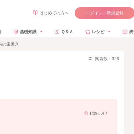
ログイン／新規登録
はじめての方へ
談
基礎知識
Ｑ＆Ａ
レシピ
成
供の歯磨き
閲覧数：326
1歳9カ月