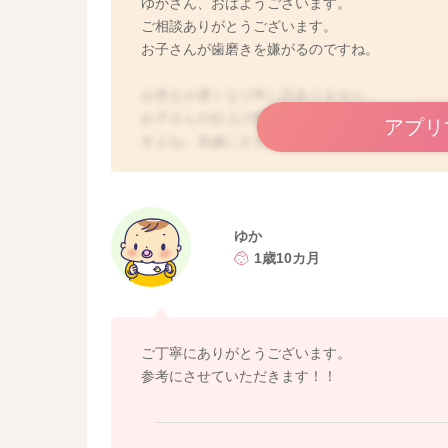
ゆかさん、おはようございます。
ご相談ありがとうございます。
お子さんが歯磨きを嫌がるのですね。
お答えが遅くなり申し訳ありません。
お子さんの仕上げ磨きは、どうしても嫌がるお
アプリ
すよね。虫歯にさせたくないという思いがある
藤しますね。
歯磨きの方法は、様々な意見があると思います
という意見もあれば、短時間で終われるのであ
見もあります。どれが正解かというのはなかな
ゆか
嫌がらずに歯磨きをするというのは難しいと思
1歳10カ月
特に仕上げ磨きになれば、嫌がってさせてくれ
その時のお子さんの機嫌やママさんの心の余裕
のですが、無理矢理なさってしまうという方法
んの中では歯磨き＝嫌なことという印象がつい
ご丁寧にありがとうございます。
るという意欲を阻害してしまう可能性がありま
参考にさせていただきます！！
もし、お子さんご自身で歯ブラシを持ったり、
ばらくはお子さんに任せて、気になるところは
ますよ。磨けていないところがあったとしても