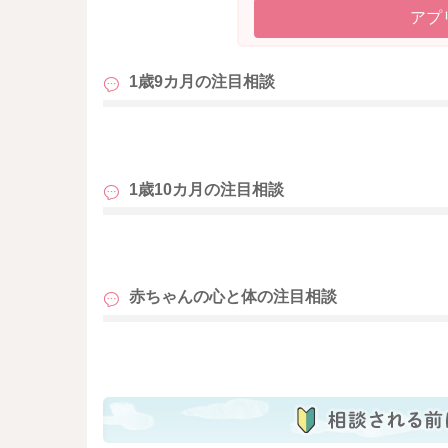
アプ
1歳9カ月の
注目相談
も
1歳10カ月の
注目相談
も
赤ちゃんの心と体の
注目相談
も