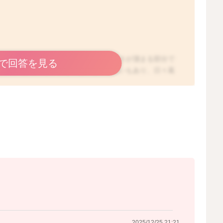
子さんも多いので、ママさん達のストレスが溜まる部分で
で回答を見る
一方で、無理矢理やりたくないという思いもあり、日々葛
。お子さんが嫌がってまでやるのは、恐怖心を植え付ける
れば、少し泣いていてもしっかり磨いた方がいいという意
か難しいのですが、今の時期には、お子さんがスムーズに
います。どうしても歯磨きを嫌がるお子さんは多いので、
ないというお子さんは多いですね。
によっても、どの程度まで対応ができるかは異なると思う
も確かに一つの方法ではあります。ですが、やはりお子さ
てしまい、歯磨きを好きになったり、自分から歯磨きをす
す。
歯磨きをすることができているのでしたら、歯磨きは、し
ガーゼなどで拭き取りをしていただく程度でもいいと思い
、上手にできたねと、まずはたくさんたくさん褒めてあげ
2025/12/25 21:21