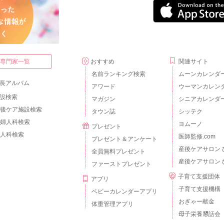
・専門家一覧
おすすめ
関連サイト
名前ランキング検索
ムーンカレンダ
長アルバム
アワード
ウーマンカレン
設検索
マガジン
シニアカレンダ
後ケア施設検索
タウン誌
シッテク
婦人科検索
ヨムーノ
プレゼント
人科検索
医師監修.com
プレゼント＆アンケート
産後ケアサロン 
全員無料プレゼント
産後ケアサロン 
ファーストプレゼント
子育て支援団体
アプリ
子育て支援機構
ベビーカレンダーアプリ
おぎゃー献金
体重管理アプリ
母子栄養懇話会