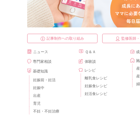
記事制作への取り組み
監修医師
ニュース
Ｑ＆Ａ
成
施
専門家相談
体験談
産
レシピ
基礎知識
産
離乳食レシピ
妊娠前・妊活
婦
妊娠食レシピ
妊娠中
妊活食レシピ
出産
育児
不妊・不妊治療