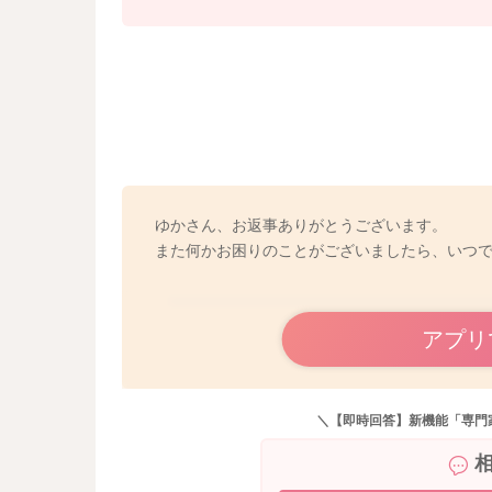
てくださいね。
その上で「もう少しここが磨けるとバイ菌がい
ところがあったらママにもお手伝いさせてね」
らいのお気持ちで接してあげるといいかもしれ
また、やってくださってるように、歯磨きジェ
りますので、お子さんと一緒に好きな味を選ん
を責めるのではなく、出来たことをまずはたく
になさると、お子さんの機嫌がいい時などは少
また、歯科医が歯磨きのポイントを解説してい
ゆかさん、お返事ありがとうございます。
と一緒にご覧になって、参考になさってみてく
また何かお困りのことがございましたら、いつ
e/fbbb9hC0C6A
アプリ
＼【即時回答】新機能「専門