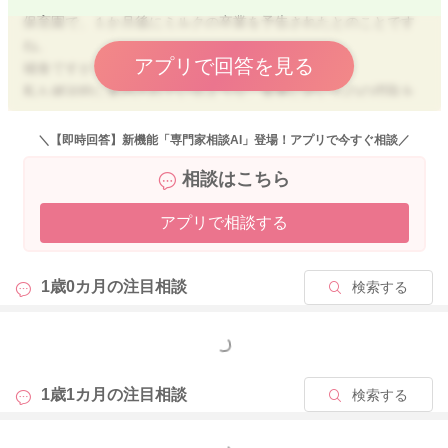
保育園で、１か月後にミルクの卒業を予告されたとのことです
ね。
アプリで回答を見る
補食ですが、
私も健診時に案内されているような、食事に近いものの摂取を
おススメしております。
この時期の補食＝おやつではなく、３食で足りないものを補う
＼【即時回答】新機能「専門家相談AI」登場！アプリで今すぐ相談／
時間。バランスよく３食食べられているようなら、エネルギー
相談はこちら
源となる、炭水化物を中心に足りない栄養を補っていくという
役割があります。
アプリで相談する
卒乳をしていく場合、
３００～４００ｍｌ/日の乳製品の摂取をカルシウム摂取のため
1歳0カ月の
注目相談
検索する
におススメしております。
寝る前にフォローアップミルクを飲むとのことですので、食事
の際に牛乳などの乳製品の摂取がないようなら、補食時につけ
もっと見る
ると進めやすいです。
→牛乳またはフォローアップミルク５０～１００ｍｌ
1歳1カ月の
注目相談
検索する
＋おにぎりや蒸しパン、ふかし芋、市販の食パンやロールパン
などをお子さんの手のひらに乗り切るくらいの量で摂取するよ