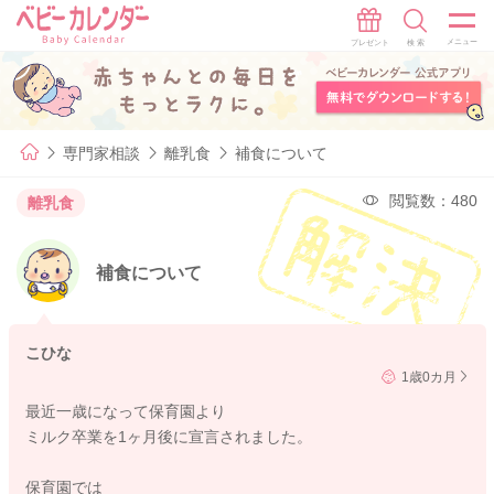
専門家相談
離乳食
補食について
閲覧数：480
離乳食
補食について
こひな
1歳0カ月
最近一歳になって保育園より
ミルク卒業を1ヶ月後に宣言されました。
保育園では