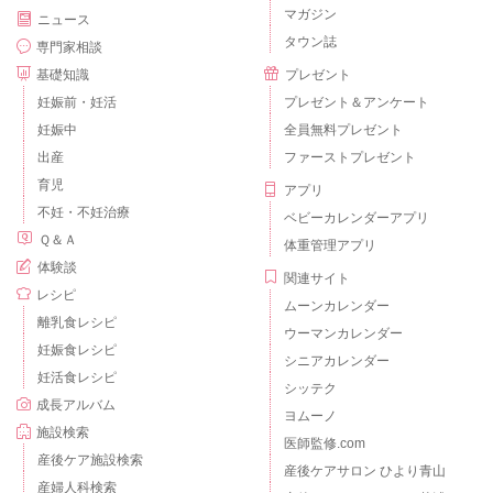
マガジン
ニュース
タウン誌
専門家相談
基礎知識
プレゼント
妊娠前・妊活
プレゼント＆アンケート
妊娠中
全員無料プレゼント
出産
ファーストプレゼント
育児
アプリ
不妊・不妊治療
ベビーカレンダーアプリ
Ｑ＆Ａ
体重管理アプリ
体験談
関連サイト
レシピ
ムーンカレンダー
離乳食レシピ
ウーマンカレンダー
妊娠食レシピ
シニアカレンダー
妊活食レシピ
シッテク
成長アルバム
ヨムーノ
施設検索
医師監修.com
産後ケア施設検索
産後ケアサロン ひより青山
産婦人科検索