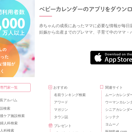
赤ちゃんの成長にあったママに必要な情報が毎日
妊娠から出産までのプレママ、子育て中のママ・
・専門家一覧
おすすめ
関連サイト
名前ランキング検索
ムーンカレンダ
長アルバム
アワード
ウーマンカレン
設検索
マガジン
シニアカレンダ
後ケア施設検索
タウン誌
シッテク
婦人科検索
ヨムーノ
プレゼント
人科検索
医師監修.com