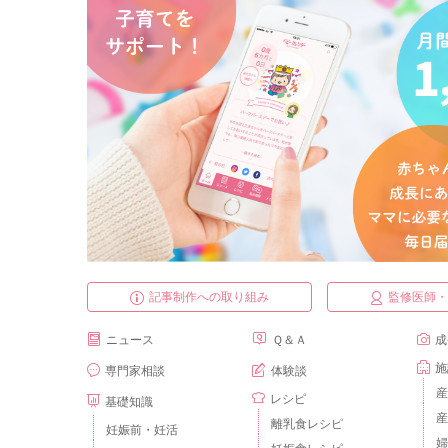
記事制作への取り組み
監修医師
ニュース
Ｑ＆Ａ
成
施
専門家相談
体験談
産
レシピ
基礎知識
産
離乳食レシピ
妊娠前・妊活
婦