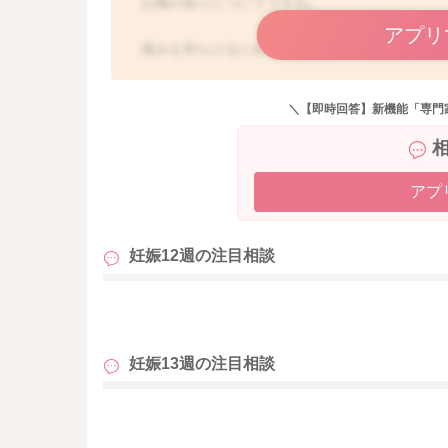
お胸の張りについてですね。
アプリ
痛みを和らげるために、締め付けを少なくされ
冷えることで、痛みを感じられると思いますの
くするようになさってみてください。
＼【即時回答】新機能「専門
どうぞよろしくお願いします。
アプ
妊娠12週の
注目相談
も
妊娠13週の
注目相談
も