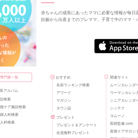
赤ちゃんの成長にあったママに必要な情報が毎日
妊娠から出産までのプレママ、子育て中のママ・
・専門家一覧
おすすめ
関連サイト
名前ランキング検索
ムーンカレンダ
長アルバム
アワード
ウーマンカレン
設検索
マガジン
シニアカレンダ
後ケア施設検索
タウン誌
シッテク
婦人科検索
ヨムーノ
プレゼント
人科検索
医師監修.com
プレゼント＆アンケート
産後ケアサロン 
全員無料プレゼント