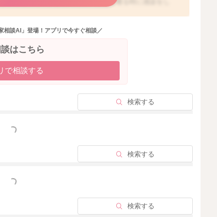
すが、早産のリスクがあったり、産道を通る時に感染をし
家相談AI」登場！アプリで今すぐ相談／
際にどのようにお産をされて、赤ちゃんの経過はどうだっ
相談はこちら
今後のことについて、先生へご確認いただけたらと思いま
リで相談する
返事となってしまい申し訳ありません。
検索する
っと見る
検索する
2025/12/5 10:19
っと見る
検索する