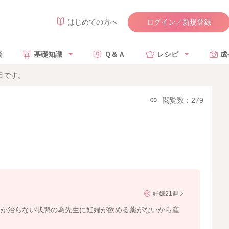
ログイン／新規登録
はじめての方へ
談
基礎知識
Ｑ＆Ａ
レシピ
成
目です。
閲覧数：279
妊娠21週
なか治らない状態の為先生に妊婦が飲める薬がないから産