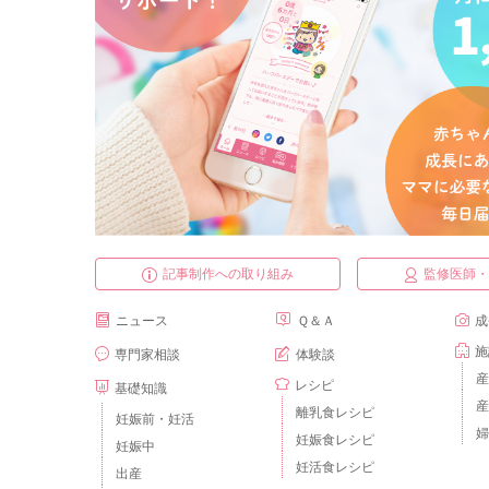
記事制作への取り組み
監修医師
ニュース
Ｑ＆Ａ
成
施
専門家相談
体験談
産
レシピ
基礎知識
産
離乳食レシピ
妊娠前・妊活
婦
妊娠食レシピ
妊娠中
妊活食レシピ
出産