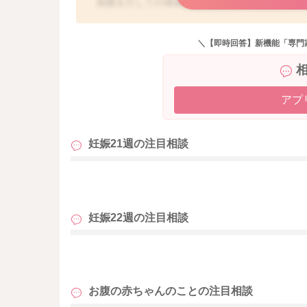
胎盤を介しての感染はないとされているようで
てしまう可能性があるとされます。
＼【即時回答】新機能「専門
わたしがこれまで出会ったことがないため、実
たかという経験はありません。
特に分娩方法に決まりはないようなので、また
アプ
す。
妊娠21週の
注目相談
せっかくご相談くださったのに、このようなお
どうぞよろしくお願いします。
も
妊娠22週の
注目相談
も
お腹の赤ちゃんのことの
注目相談