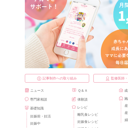
記事制作への取り組み
監修医師
ニュース
Ｑ＆Ａ
成
施
専門家相談
体験談
産
レシピ
基礎知識
産
離乳食レシピ
妊娠前・妊活
婦
妊娠食レシピ
妊娠中