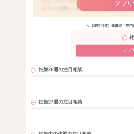
たり、ストレスを溜めないように過ごせると良
アプリ
よろしくお願いします。
＼【即時回答】新機能「専門
アプ
妊娠26週の
注目相談
も
妊娠27週の
注目相談
も
妊娠中の体調の
注目相談