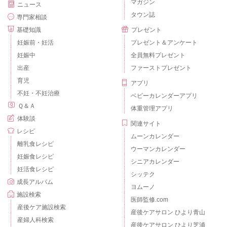
マガジン
ニュース
タウン誌
専門家相談
基礎知識
プレゼント
妊娠前・妊活
プレゼント＆アンケート
妊娠中
全員無料プレゼント
出産
ファーストプレゼント
育児
アプリ
不妊・不妊治療
ベビーカレンダーアプリ
Ｑ＆Ａ
体重管理アプリ
体験談
関連サイト
レシピ
ムーンカレンダー
離乳食レシピ
ウーマンカレンダー
妊娠食レシピ
シニアカレンダー
妊活食レシピ
シッテク
成長アルバム
ヨムーノ
施設検索
医師監修.com
産後ケア施設検索
産後ケアサロン ひより青山
産婦人科検索
産後ケアサロン ひより芝浦