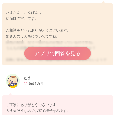
たまさん、こんばんは
助産師の宮川です。
ご相談をどうもありがとうございます。
娘さんのうんちについてですね。
緑色の粘液、ゼリー状のものが混ざっているのですね。
うんちの回数が多くなっていることもないでしょうか？
アプリで回答を見る
回数に変化はなく、特に機嫌や哺乳状況にも変化がないようで
したら、様子を見ていただいていいように思いました。
明らかに鼻水のような粘液が大量に見られるような時には、受
診をしていただくといいと思います。
たま
0歳4カ月
粘液も、うんちをスムーズに出すために分泌されているものに
なります。
ご丁寧にありがとうございます！
ご心配が残る時には、受診をなさってみてください。
大丈夫そうなのでお家で様子をみます。
どうぞよろしくお願いします。