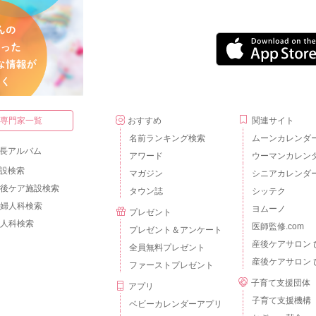
・専門家一覧
おすすめ
関連サイト
名前ランキング検索
ムーンカレンダ
長アルバム
アワード
ウーマンカレン
設検索
マガジン
シニアカレンダ
後ケア施設検索
タウン誌
シッテク
婦人科検索
ヨムーノ
プレゼント
人科検索
医師監修.com
プレゼント＆アンケート
産後ケアサロン 
全員無料プレゼント
産後ケアサロン 
ファーストプレゼント
子育て支援団体
アプリ
子育て支援機構
ベビーカレンダーアプリ