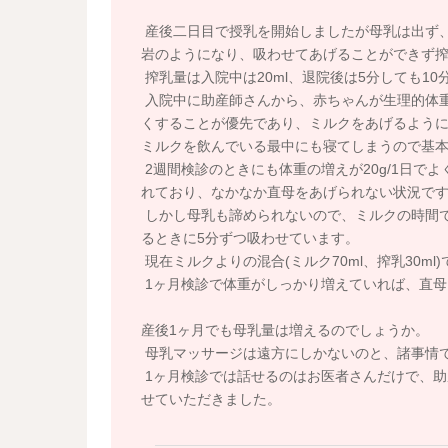
産後二日目で授乳を開始しましたが母乳は出ず、
岩のようになり、吸わせてあげることができず
搾乳量は入院中は20ml、退院後は5分しても10分
入院中に助産師さんから、赤ちゃんが生理的体
くすることが優先であり、ミルクをあげるよう
ミルクを飲んでいる最中にも寝てしまうので基
2週間検診のときにも体重の増えが20g/1日で
れており、なかなか直母をあげられない状況で
しかし母乳も諦められないので、ミルクの時間で
るときに5分ずつ吸わせています。
現在ミルクよりの混合(ミルク70ml、搾乳30m
1ヶ月検診で体重がしっかり増えていれば、直母
産後1ヶ月でも母乳量は増えるのでしょうか。
母乳マッサージは遠方にしかないのと、諸事情で
1ヶ月検診では話せるのはお医者さんだけで、助
せていただきました。