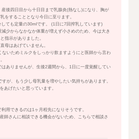
産後四日目から十日目まで乳腺炎(熱なし)になり、胸が
搾乳をすることとなり今日に至ります。
しても定量の30mlです。 (1日に7回搾乳しています)
重減少からなかなか体重が増えず小さめのため、今は大き
にと指示がありました。
本直母はあげていません。
よくないためミルクをしっかり飲ますようにと医師から言わ
す。
はありませんが、生後2週間から、1日に一度覚醒してい
l)ですが、もう少し母乳量を増やしたい気持ちがあります。
をあげたいと思っています。
利用できるのは1ヶ月程先になりそうです。
産師さんに相談できる機会がないため、こちらで相談さ