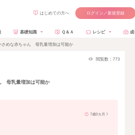
ログイン／新規登録
はじめての方へ
談
基礎知識
Ｑ＆Ａ
レシピ
成
小さめな赤ちゃん 母乳量増加は可能か
閲覧数：773
ん 母乳量増加は可能か
7歳0カ月