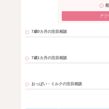
ることもあります。
その日のご体調によって、おっぱいの分泌量は増
量などが変化すると言われています。一般的に
アプ
場合には、一時的に分泌量が減ることもありま
に飲んでもらったり、搾乳することで、分泌量
7歳0カ月の
注目相談
例えばママさんが疲れていらっしゃったり、お
お感じになることによって、分泌が減ってしま
今後、お子さんの体重が増えてくれば、体力も
も
ますので、まずは搾乳である程度の分泌を保っ
今どのくらい搾乳なさってくださっているか分か
7歳1カ月の
注目相談
ば、分泌向上に期待ができると言われています。
低下が始まりやすいのでは、と考えられています
や搾乳をなさった方が安心です。ですので、も
も
していただくといいかもしれませんね。
おっぱい・ミルクの
注目相談
も