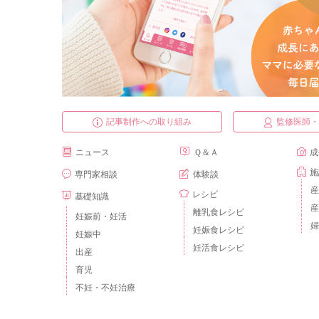
記事制作への取り組み
監修医師
ニュース
Ｑ＆Ａ
成
施
専門家相談
体験談
産
レシピ
基礎知識
産
離乳食レシピ
妊娠前・妊活
婦
妊娠食レシピ
妊娠中
妊活食レシピ
出産
育児
不妊・不妊治療