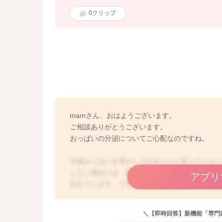
0
クリップ
mamさん、おはようございます。
ご相談ありがとうございます。
おっぱいの分泌についてご心配なのですね。
今後おっぱいを増やして行きたいと思っていら
したい場合には、産後3ヶ月頃までにケアをなさ
アプリ
われています。ですので、mamさんの場合には
あまり量が増えていないとお感じになるかと思
じることもありますよ。お子さんが直接飲んで
＼【即時回答】新機能「専門
飲んでいる場合も多いので、搾乳であまり搾れ