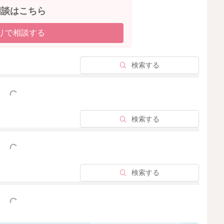
相談はこちら
減するとも言われます。1日の中でも、おっぱいの濃度や
は、お疲れがたまっていたり、栄養不足、水分不足などの
リで相談する
すよ。ですが、分泌量が減ってしまってもお子さんに頻回
をキープすることができますよ。
っぱいが出ていないのではないかというストレスや不安を
検索する
うということはあります。
ついて、おっぱいを直接飲んでもらえるようになると思い
っと見る
ていただくことが大切と思います。
りませんが、一般的には、授乳や搾乳回数が8回以上あれ
検索する
1日5回は分泌維持に必要ですが、これより下回ると分泌
。分泌向上を目指す場合には、夜間も4時間程度では授乳
し今後おっぱいを増やしたい場合には、搾乳の回数を増や
っと見る
検索する
2025/12/5 5:47
っと見る