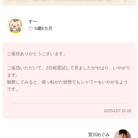
裕がないのかなと思いました。
すーさんのお膝の上に座らせてあげてもらって浴びさせてあげ
すー
てみても、変わらないでしょうか？
0歳9カ月
浴槽に入る時には、お膝の上で座らせてもらっていると思いま
すので、その分リラックスもできるということはないかなと思
ご返信ありがとうございます。
いました。
ご返信いただいて、2日程度試して見ましたがやはり、いやがり
娘さんが自分から座るようになったり、捕まりたちをするよう
ます。
になるまでは、あえて親御さんの方からさせることは控えられ
観察してみると、寝っ転がた状態でもシャワーをいやがるよう
る方がいいと思います。
です。
お膝の上で座らせてあげて遊ぶ、ご飯の時ぐらいにされてみる
といいと思います。
座るために必要な体の準備がまだできていないので、1人で座れ
2025/12/7 15:10
ないのだと思います。
なのでもう少し待ってあげていただくといいと思いますよ。
いかがでしょうか？
宮川めぐみ