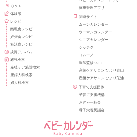
ベビーカレンダーアプリ
Ｑ＆Ａ
体重管理アプリ
体験談
関連サイト
レシピ
ムーンカレンダー
離乳食レシピ
ウーマンカレンダー
妊娠食レシピ
シニアカレンダー
妊活食レシピ
シッテク
成長アルバム
ヨムーノ
施設検索
医師監修.com
産後ケア施設検索
産後ケアサロン ひより青山
産婦人科検索
産後ケアサロン ひより芝浦
婦人科検索
子育て支援団体
子育て支援機構
おぎゃー献金
母子栄養懇話会