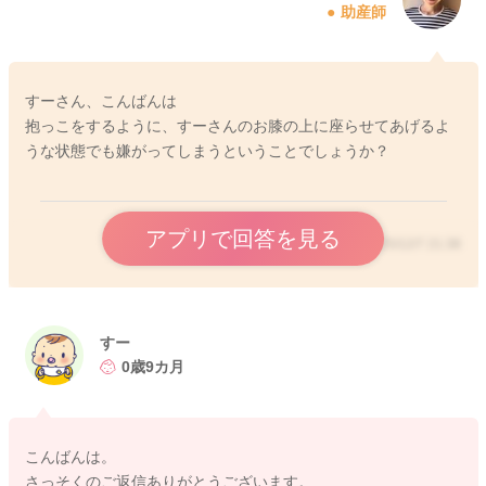
助産師
よかったら参考になさってみてください。
どうぞよろしくお願いします。
すーさん、こんばんは
抱っこをするように、すーさんのお膝の上に座らせてあげるよ
2025/12/4 19:33
うな状態でも嫌がってしまうということでしょうか？
アプリで回答を見る
2025/12/7 21:38
すー
0歳9カ月
こんばんは。
さっそくのご返信ありがとうございます。