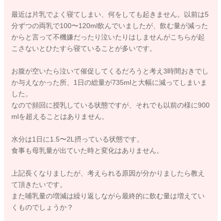
最近は片乳でよく寝てしまい、何をしても起きません。以前は5
分ずつの両乳で100〜120ml飲んでいましたが、飲む量が減った
からと言って不機嫌だったり泣いたりはしませんがこちらが起
こさないとひたすら寝ていることが多いです。
お腹が空いたら泣いて催促してくるだろうと考え3時間おきでし
か与えなかった所、1日の総量が735mlと大幅に減ってしまいま
した。
なので頻回に授乳している状態ですが、それでも以前の様に900
mlを超えることはありません。
水分は1日に1.5〜2L摂っている状態です。
食事も母乳量が出ていた時と変化はありません。
上記長くなりましたが、考えられる原因が分かりましたら教え
て頂きたいです。
また哺乳量の増減は繰り返しながら最終的に飲む量は増えてい
くものでしょうか？