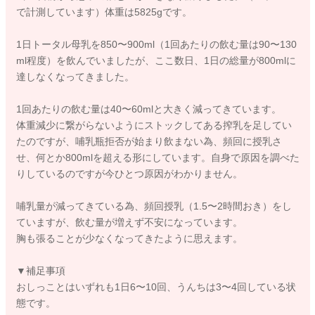
で計測しています）体重は5825gです。
1日トータル母乳を850〜900ml（1回あたりの飲む量は90〜130
ml程度）を飲んでいましたが、ここ数日、1日の総量が800mlに
達しなくなってきました。
1回あたりの飲む量は40〜60mlと大きく減ってきています。
体重減少に繋がらないようにストックしてある搾乳を足してい
たのですが、哺乳瓶拒否が始まり飲まない為、頻回に授乳さ
せ、何とか800mlを超える形にしています。自身で原因を調べた
りしているのですが今ひとつ原因がわかりません。
哺乳量が減ってきている為、頻回授乳（1.5〜2時間おき）をし
ていますが、飲む量が増えず不安になっています。
胸も張ることが少なくなってきたように思えます。
▼補足事項
おしっことはいずれも1日6〜10回、うんちは3〜4回している状
態です。