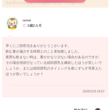
もお子さんが必要な分は維持できることが多いです。
排泄の回数も問題ないので、基本的には飲む時に飲んでもらう
ようにする感じで対応していきます。体重増加が横ばいや緩慢
になっていくのが特徴で、1日10〜15g程度の増加がみられて、
rairai
成長曲線内のなかで推移していれば問題ないです。
0歳2カ月
この時期は、残りやすい母乳が乳腺炎になることもあったり、
母乳分泌を減らしたくないという場合は、あまり飲まなかった
時間帯は搾乳される方もいます。
早くにご回答頂きありがとうございます。
寝る前など、たくさん飲んでくれそうな時間帯に日中搾乳した
飲む量が減少する時期とのこと承知致しました。
ものを補足するのも良いかもしれません。哺乳瓶拒否であれ
夜間も飲まない時は、量がかなり少ない場合があるのですが、
ば、無理に補足する必要はないかと思いますが、カップ授乳も
その場合現状行なっている頻回授乳を継続したほうが宜しいで
試されるのも一つの方法です。
しょうか、または頻回授乳のタイミングを夜にずらす等変えた
少しでも参考になれば幸いです。
ほうが良いでしょうか？
よろしくお願いします。
2025/12/3 19:57
2025/12/3 18:30