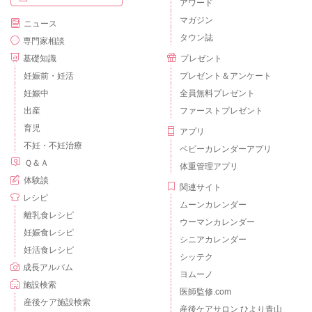
アワード
マガジン
ニュース
タウン誌
専門家相談
基礎知識
プレゼント
妊娠前・妊活
プレゼント＆アンケート
妊娠中
全員無料プレゼント
出産
ファーストプレゼント
育児
アプリ
不妊・不妊治療
ベビーカレンダーアプリ
Ｑ＆Ａ
体重管理アプリ
体験談
関連サイト
レシピ
ムーンカレンダー
離乳食レシピ
ウーマンカレンダー
妊娠食レシピ
シニアカレンダー
妊活食レシピ
シッテク
成長アルバム
ヨムーノ
施設検索
医師監修.com
産後ケア施設検索
産後ケアサロン ひより青山