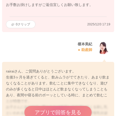
お手数お掛けしますがご返信宜しくお願い致します。
0
クリップ
2025/12/3 17:19
榎本美紀
助産師
rairaiさん、ご質問ありがとうございます。
生後3ヶ月を過ぎてくると、飲みムラがでてきたり、あまり飲ま
なくなることがあります。飲むことに集中できなくなり、遊び
のみが多くなると日中はほとんど飲まなくなってしまうことも
あり、夜間や寝る前のボーッとしている時に、まとめて飲むこ
とが特徴です。
お子さんに合わせて、吸われれば反応して分泌してくる刺し乳
アプリで回答を見る
といわれるようになってきて、需要と供給があうので母乳分泌