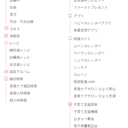
妊娠中
全員無料プレゼント
出産
ファーストプレゼント
育児
アプリ
不妊・不妊治療
ベビーカレンダーアプリ
Ｑ＆Ａ
体重管理アプリ
体験談
関連サイト
レシピ
ムーンカレンダー
離乳食レシピ
ウーマンカレンダー
妊娠食レシピ
シニアカレンダー
妊活食レシピ
シッテク
成長アルバム
ヨムーノ
施設検索
医師監修.com
産後ケア施設検索
産後ケアサロン ひより青山
産婦人科検索
産後ケアサロン ひより芝浦
婦人科検索
子育て支援団体
子育て支援機構
おぎゃー献金
母子栄養懇話会