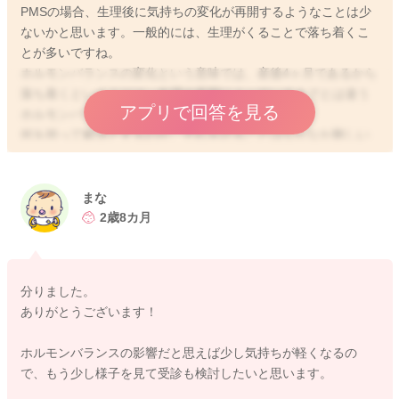
PMSの場合、生理後に気持ちの変化が再開するようなことは少
ないかと思います。一般的には、生理がくることで落ち着くこ
2025/12/9 21:07
とが多いですね。
ホルモンバランスの変化という意味では、産後4ヶ月であるから
落ち着くというよりは、生理の再開によっていままでとは違う
アプリで回答を見る
ホルモンバランスになっていることと思います。
何を持って解決とするのか、それを計ることはなかなか難しい
問題ですが、婦人科で受診された場合、医師の判断でピル(授乳
中は内服できませんが)や漢方薬の処方となる場合もあります。
これ以上は助産師の範疇を超えてしまいますので、よろしけれ
まな
ば受診もご検討なさってみてくださいね。
2歳8カ月
どうぞよろしくお願いいたします。
分りました。
ありがとうございます！
2025/12/16 10:39
ホルモンバランスの影響だと思えば少し気持ちが軽くなるの
で、もう少し様子を見て受診も検討したいと思います。