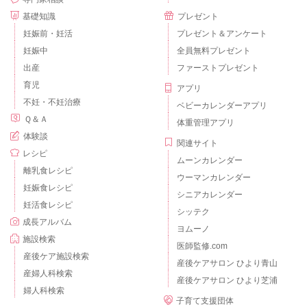
基礎知識
プレゼント
妊娠前・妊活
プレゼント＆アンケート
妊娠中
全員無料プレゼント
出産
ファーストプレゼント
育児
アプリ
不妊・不妊治療
ベビーカレンダーアプリ
Ｑ＆Ａ
体重管理アプリ
体験談
関連サイト
レシピ
ムーンカレンダー
離乳食レシピ
ウーマンカレンダー
妊娠食レシピ
シニアカレンダー
妊活食レシピ
シッテク
成長アルバム
ヨムーノ
施設検索
医師監修.com
産後ケア施設検索
産後ケアサロン ひより青山
産婦人科検索
産後ケアサロン ひより芝浦
婦人科検索
子育て支援団体