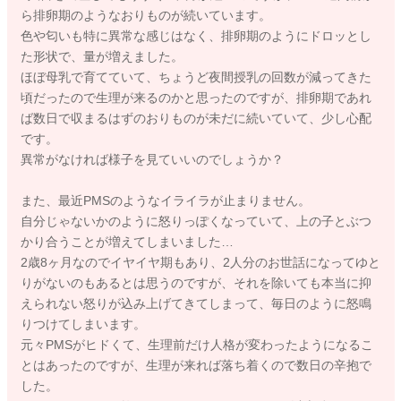
ら排卵期のようなおりものが続いています。
色や匂いも特に異常な感じはなく、排卵期のようにドロッとし
た形状で、量が増えました。
ほぼ母乳で育てていて、ちょうど夜間授乳の回数が減ってきた
頃だったので生理が来るのかと思ったのですが、排卵期であれ
ば数日で収まるはずのおりものが未だに続いていて、少し心配
です。
異常がなければ様子を見ていいのでしょうか？
また、最近PMSのようなイライラが止まりません。
自分じゃないかのように怒りっぽくなっていて、上の子とぶつ
かり合うことが増えてしまいました…
2歳8ヶ月なのでイヤイヤ期もあり、2人分のお世話になってゆと
りがないのもあるとは思うのですが、それを除いても本当に抑
えられない怒りが込み上げてきてしまって、毎日のように怒鳴
りつけてしまいます。
元々PMSがヒドくて、生理前だけ人格が変わったようになるこ
とはあったのですが、生理が来れば落ち着くので数日の辛抱で
した。