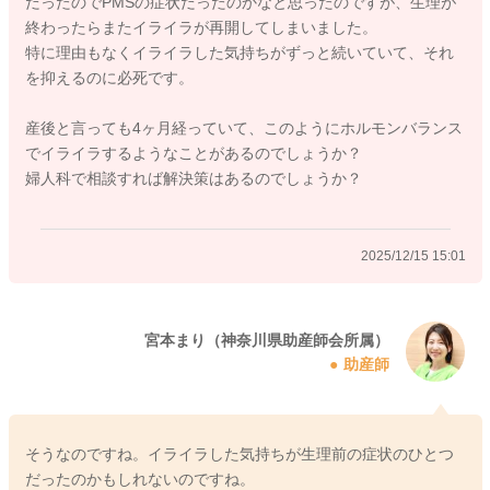
だったのでPMSの症状だったのかなと思ったのですが、生理が
もしれないですね。
終わったらまたイライラが再開してしまいました。
特に理由もなくイライラした気持ちがずっと続いていて、それ
そんなに疲れていないといいましても、やはり未就園児のお子
を抑えるのに必死です。
さん二人を日々みている毎日は、それはそれは心も体も疲れて
しまう瞬間も多々あると思います。上の子に優しくとはいえ、
産後と言っても4ヶ月経っていて、このようにホルモンバランス
難しい現実もおありでしょう。しかし、上のお子さんにしてみ
でイライラするようなことがあるのでしょうか？
れば、急に二人目が産まれて、ママから怒られる場面が増えて
婦人科で相談すれば解決策はあるのでしょうか？
いるように感じ、戸惑っていることもあるかもしれないです
ね。どうにかまなさんの心が静まるような工夫や、育児のサポ
ート体制を見直してみる機会なのかもしれないですね。
2025/12/15 15:01
こうならなければ受診してはいけないということもありません
ので、産後の不調を感じているということで、一度かかりつけ
の婦人科でご相談なさってみることもよいかもしれないです
宮本まり（神奈川県助産師会所属）
助産師
ね。
少しでも参考になればと思います。
よろしくお願いいたします。
そうなのですね。イライラした気持ちが生理前の症状のひとつ
だったのかもしれないのですね。