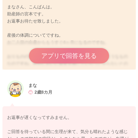
まなさん、こんばんは。
助産師の宮本です。
お返事お待たせ致しました。
産後の体調についてですね。
お二人目の出産からもうすぐ4ヶ月になるのですね。
アプリで回答を見る
おりものの変化があり、その性状が排卵期のときのようなもの
なのですね。色やにおいに異常を感じていらっしゃらないとの
ことですから、基本的には様子をみていただくことが多いよう
に思います。
ですが、気になる症状が続いているようでしたら、検査をして
まな
みないとわからないこともありますので、受診もご検討いただ
2歳8カ月
ければと思います。
また、イライラすることについても生理再開の予兆と感じてい
お返事が遅くなってすみません。
らっしゃるとのことですし、授乳の回数も減ってきていること
からおっしゃるようにホルモンのバランスがいままでとは変わ
ご回答を待っている間に生理が来て、気分も晴れたような感じ
ってきていて生理が再開する前ぶれを体も心も感じているのか