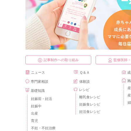
記事制作への取り組み
監修医師
ニュース
Ｑ＆Ａ
成
施
専門家相談
体験談
産
レシピ
基礎知識
産
離乳食レシピ
妊娠前・妊活
婦
妊娠食レシピ
妊娠中
妊活食レシピ
出産
育児
不妊・不妊治療