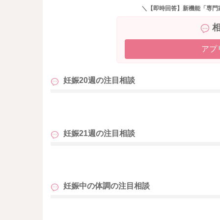
因と言われています。また、妊娠によって胃腸
＼【即時回答】新機能「専門
ります。このように、妊娠中に胃腸のトラブル
また、子宮が大きくなってくることで、子宮を
らっしゃいます。
どのような原因かはわかりませんが、いま特に
アプ
をかけない食事を心がけてご様子を見てみて下
なってくる場合には、やはりおかかりつけを受
妊娠20週の
注目相談
も
妊娠21週の
注目相談
も
妊娠中の体調の
注目相談
も