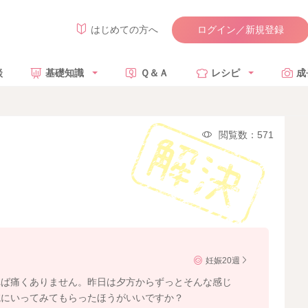
ログイン／新規登録
はじめての方へ
談
基礎知識
Ｑ＆Ａ
レシピ
成
閲覧数：571
妊娠20週
れば痛くありません。昨日は夕方からずっとそんな感じ
院にいってみてもらったほうがいいですか？