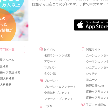
妊娠から出産までのプレママ、子育て中のママ・
・専門家一覧
おすすめ
関連サイト
名前ランキング検索
ムーンカレンダ
長アルバム
アワード
ウーマンカレン
設検索
マガジン
シニアカレンダ
後ケア施設検索
タウン誌
シッテク
婦人科検索
ヨムーノ
プレゼント
人科検索
医師監修.com
プレゼント＆アンケート
産後ケアサロン 
全員無料プレゼント
産後ケアサロン 
ファーストプレゼント
子育て支援団体
アプリ