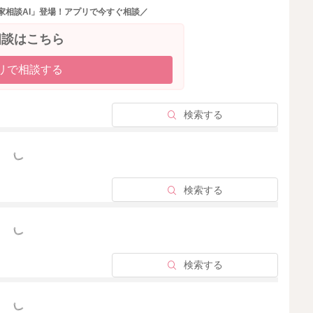
の機能が弱まると、消化不良が起きて下痢になることがあ
家相談AI」登場！アプリで今すぐ相談／
が起きることはよくあります。
支える靭帯などが引き延ばされる際に痛みを感じる方もい
相談はこちら
症状が気にならないのでしたら、できるだけ、胃腸に負担
リで相談する
さいね。また、なかなかお痛みが改善されない場合や酷く
診された方が安心かと思います。
検索する
っと見る
2025/12/3 5:31
検索する
っと見る
検索する
っと見る