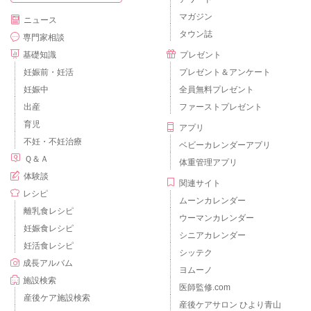
マガジン
ニュース
タウン誌
専門家相談
基礎知識
プレゼント
妊娠前・妊活
プレゼント＆アンケート
妊娠中
全員無料プレゼント
出産
ファーストプレゼント
育児
アプリ
不妊・不妊治療
ベビーカレンダーアプリ
Ｑ＆Ａ
体重管理アプリ
体験談
関連サイト
レシピ
ムーンカレンダー
離乳食レシピ
ウーマンカレンダー
妊娠食レシピ
シニアカレンダー
妊活食レシピ
シッテク
成長アルバム
ヨムーノ
施設検索
医師監修.com
産後ケア施設検索
産後ケアサロン ひより青山