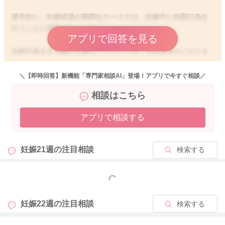
基本的に、妊娠経過が順調なケースでは、妊娠中に自慰行為を
行うことに問題はありません。
アプリで回答を見る
自慰行為をする際の大事なこととしては、手の清潔さになりま
す。不潔操作により腟からばい菌が入るリスクがあります。感
染による赤ちゃんへの悪影響は心配ですので注意が必要です。
＼【即時回答】新機能「専門家相談AI」登場！アプリで今すぐ相談／
相談はこちら
また、 お腹に負担がかかる体勢をとり体に痛みが出たり、お
腹が頻繁に張るなどあれば、控えたいポイントになります。
アプリで相談する
子宮頚管が刺激されたり、腟内の粘膜が傷ついたりすることも
あります。
よろしくお願いします🙇
妊娠21週の
注目相談
検索する
もっと見る
2025/12/2 9:28
妊娠22週の
注目相談
検索する