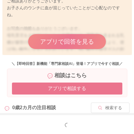
ご相談ありがとうございます。
お子さんのウンチに血が混じっていたことがご心配なのです
ね。
お写真の掲載もありがとうございます。
母乳育児をされていらっしゃる場合には、母乳中に含まれる乳
アプリで回答を見る
糖が腸管の中で発酵し、大量のガスが発生することにより、便
は強い酸性になると言われています。強い酸性や腸管ガスの刺
激によって、腸管粘膜が出血を起こすことがあると言われてい
ます。
＼【即時回答】新機能「専門家相談AI」登場！アプリで今すぐ相談／
このため、母乳栄養をしているお子さんには、ウンチの中にポ
相談はこちら
ツポツとした点状の血液や、糸を引いたような線状の出血をみ
ることがありますよ。基本的には、お子さんの機嫌が良く、お
アプリで相談する
っぱいの飲みもよく、元気があり、体重が増えていればあまり
ご心配ないと言われています。
一時的なものと言われていますが、もし、出血が続く場合や出
0歳2カ月の
注目相談
検索する
血量が増える、他にお子さんの様子に変化があれば、ウンチの
付いたオムツをご持参の上、小児科でご相談いただければと思
います。
もっと見る