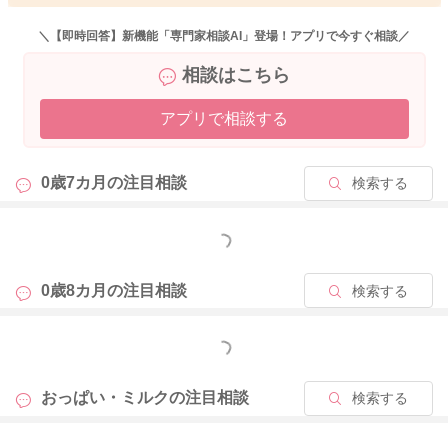
す。
＼【即時回答】新機能「専門家相談AI」登場！アプリで今すぐ相談／
8キロのお子さんで、離乳食も開始していて、ミルクを800〜90
相談はこちら
0ml飲めていますから問題ないと思います！
今後、さらにミルクが漸減するかもしれませんが、ミルクを頑
アプリで相談する
張って飲ませるよりは、食べるが好きなお子さんは、どんどん
食べさせてあげましょう！よろしくお願いします🙇‍♂️
0歳7カ月の
注目相談
検索する
2025/12/1 19:18
もっと見る
0歳8カ月の
注目相談
検索する
もっと見る
おっぱい・ミルクの
注目相談
検索する