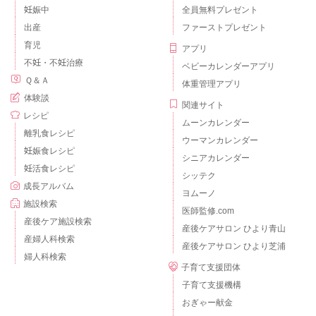
妊娠中
全員無料プレゼント
出産
ファーストプレゼント
育児
アプリ
不妊・不妊治療
ベビーカレンダーアプリ
Ｑ＆Ａ
体重管理アプリ
体験談
関連サイト
レシピ
ムーンカレンダー
離乳食レシピ
ウーマンカレンダー
妊娠食レシピ
シニアカレンダー
妊活食レシピ
シッテク
成長アルバム
ヨムーノ
施設検索
医師監修.com
産後ケア施設検索
産後ケアサロン ひより青山
産婦人科検索
産後ケアサロン ひより芝浦
婦人科検索
子育て支援団体
子育て支援機構
おぎゃー献金