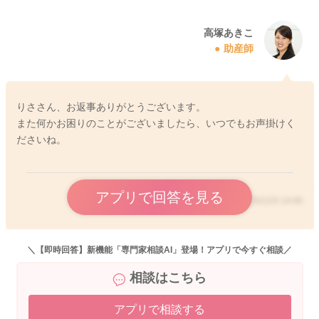
ね。個人差はありますが、生まれてしばらくすると、わけもな
く泣き続けるお子さんもいらっしゃるようです。突然始まり原
高塚あきこ
助産師
因も分からなくてお悩みのママさんもたくさんいらっしゃいま
すよ。はっきりとした原因は解明されていませんが、体調も悪
いわけではなく、やれることをやりつくしても泣いている場合
は、しばらくお子さんを安全な場所に置いて、ママさんも冷静
りささん、お返事ありがとうございます。
になり、気分転換されても大丈夫ですよ。
また何かお困りのことがございましたら、いつでもお声掛けく
多くの場合は、生後6ヶ月ごろになると落ち着いてくると言われ
ださいね。
ています。泣き止ませようと頑張るのではなく、こういう時期
なんだと割り切って接してあげると、ママさんのお気持ちも少
しは楽になるかもしれませんね。一時的なものですので、ママ
アプリで回答を見る
さんの心が壊れないことが一番大切ですよ。
2025/12/3 14:00
お子さんは泣いたらママさんがしっかりと対応してくれること
を覚えていくうちに、ママさんとの信頼関係ができてきます
し、何かあった時に泣いて訴えれば対応してもらえることがわ
＼【即時回答】新機能「専門家相談AI」登場！アプリで今すぐ相談／
かれば、必要な時にだけ泣くようになってきますよ。ですの
相談はこちら
で、ママさんが少しでも楽な方法で対応なさってくださいね。
また、お住いの自治体の保健師にご相談いただいてもいいかも
アプリで相談する
しれません。今は一時的にお子さんを預かってもらえるところ