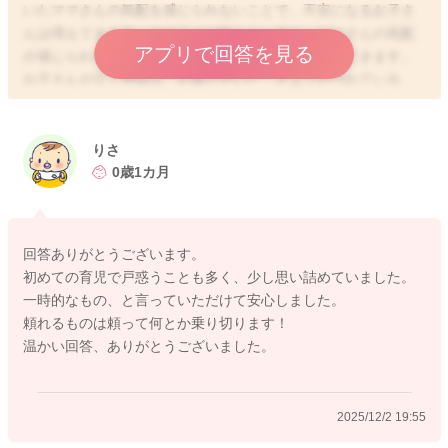
いたママさんの気配を感じられないことで、不安になるお子さ
んは増えてきます。ママさんが近くにいるか、ママさんの気配
アプリで回答を見る
が感じられるかを、敏感に感じ取るお子さんも増えてきます。
お子さんが泣く理由は、お腹が空いた、オムツが汚れている、
眠たいのにうまく眠れない、甘えたいなど様々ですが、まだ低
月齢のお子さんですと、目もよく見えていないので、耳からの
情報や匂いや気配などで、周りの状況を判断します。抱っこし
りさ
て貰えば、ママさんが近くにいるということが一番よく認識で
0歳1カ月
きるため、抱っこしていれば落ち着いているお子さんは多いで
すよ。
ママさんとしては、なかなか手が離せず、大変な時期と思いま
回答ありがとうございます。
すが、例えば、お子さんと一緒に添い寝をなさったり、お子さ
初めての育児で戸惑うことも多く、少し思い詰めていました。
んをスリングなどに入れて家事をなさったりすると、お子さん
一時的なもの、と言っていただけて安心しました。
は密着することで、ママさんを認識しますので、落ち着いてく
頼れるものは頼って何とか乗り切ります！
れることも多いですよ。
温かい回答、ありがとうございました。
また、少し離れざるを得ない状況のときには、たくさん話しか
けてあげてくださいね。ママさんの声は、お子さんは1番良くわ
かっていますので、声が聞こえることで、ママさんが近くにい
2025/12/2 19:55
ることがわかり、安心すると思いますよ。
まだまだ産後1ヶ月で、ママさんも身体がしんどい時期ですよ