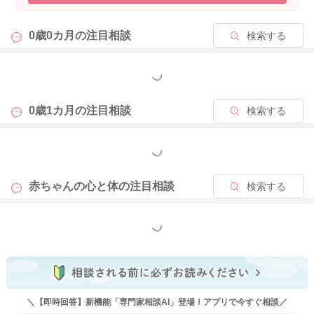
や、家事などを代行してくれるサービスもあります。ママさん
の心身が健康でないと、育児も息詰まってしまいますので、可
0歳0カ月の
注目相談
検索する
能であれば、一時保育などを利用し、少しの時間でもママさん
が気分転換できる時間があるといいかもしれませんね。
また、泣いて泣いてどうしようもない場合の対応について、厚
もっと見る
生労働省のホームページにも掲載されています。よろしけれ
ば、こちらもご参考になさってみてくださいね。
https://www.
0歳1カ月の
注目相談
検索する
mhlw.go.jp/stf/houdou/0000030718.html
もっと見る
2025/12/2 6:10
赤ちゃんの心と体の
注目相談
検索する
もっと見る
＼【即時回答】新機能「専門家相談AI」登場！アプリで今すぐ相談／