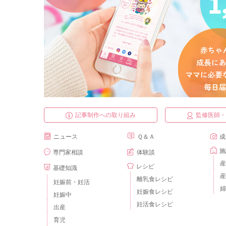
記事制作への取り組み
監修医師
ニュース
Ｑ＆Ａ
成
施
専門家相談
体験談
産
レシピ
基礎知識
産
離乳食レシピ
妊娠前・妊活
婦
妊娠食レシピ
妊娠中
妊活食レシピ
出産
育児