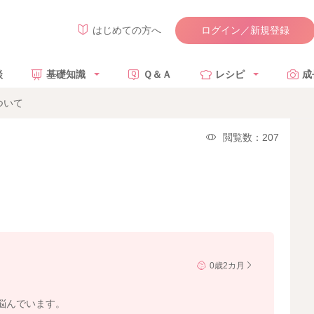
ログイン／新規登録
はじめての方へ
談
基礎知識
Ｑ＆Ａ
レシピ
成
ついて
閲覧数：207
0歳2カ月
悩んでいます。