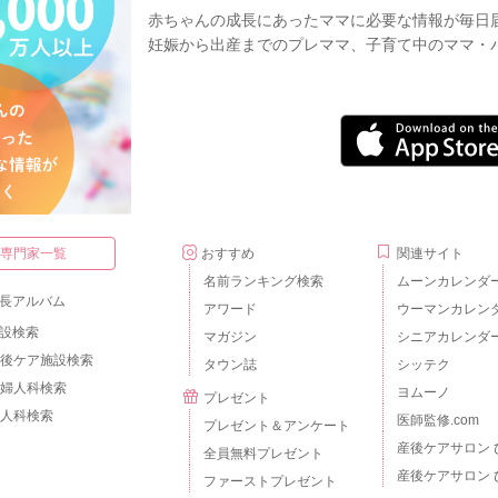
赤ちゃんの成長にあったママに必要な情報が毎日
妊娠から出産までのプレママ、子育て中のママ・
・専門家一覧
おすすめ
関連サイト
名前ランキング検索
ムーンカレンダ
長アルバム
アワード
ウーマンカレン
設検索
マガジン
シニアカレンダ
後ケア施設検索
タウン誌
シッテク
婦人科検索
ヨムーノ
プレゼント
人科検索
医師監修.com
プレゼント＆アンケート
産後ケアサロン 
全員無料プレゼント
産後ケアサロン 
ファーストプレゼント