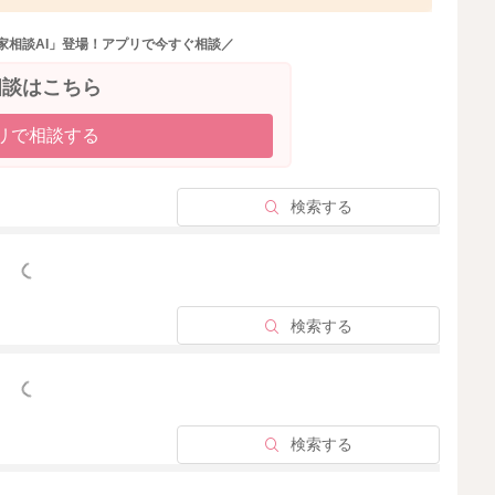
ているのであれば、見守りで問題ないと思いますよ。
は羊水というプールの中で生活して、ぷかぷか浮いている
家相談AI」登場！アプリで今すぐ相談／
、運動できるほどの能力や筋力を育むには限界があり、人
きます。この筋力は、生まれて様々な動きを経て、どんど
相談はこちら
、縦に抱っこされたりゴロゴロしながら頭を動かしたり、
リで相談する
の筋力を作ることに関与しています。
・腰部の運動に関与してきますので、時折遊びで混ぜてい
検索する
っと見る
2025/12/1 18:05
検索する
っと見る
検索する