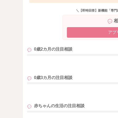
基本的には、お子さんご自身が機嫌よくなさっ
元々、人間の赤ちゃんは、ママのお腹にいる時
＼【即時回答】新機能「専門
状態でした。その状態は人間が生まれてすぐに
間の赤ちゃんは非常に筋力が弱いまま生まれて
ん鍛えられていきます。
もちろんうつ伏せの姿勢だけではありませんが
アプ
授乳してごくごく顎を使うことも、全て喉や首
うつぶせ姿勢をとることは、首のみならず背部
0歳2カ月の
注目相談
くことをお勧めしていますよ。
も
0歳3カ月の
注目相談
も
赤ちゃんの生活の
注目相談