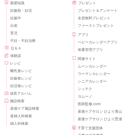
基礎知識
プレゼント
妊娠前・妊活
プレゼント＆アンケート
妊娠中
全員無料プレゼント
出産
ファーストプレゼント
育児
アプリ
不妊・不妊治療
ベビーカレンダーアプリ
Ｑ＆Ａ
体重管理アプリ
体験談
関連サイト
レシピ
ムーンカレンダー
離乳食レシピ
ウーマンカレンダー
妊娠食レシピ
シニアカレンダー
妊活食レシピ
シッテク
成長アルバム
ヨムーノ
施設検索
医師監修.com
産後ケア施設検索
産後ケアサロン ひより青山
産婦人科検索
産後ケアサロン ひより芝浦
婦人科検索
子育て支援団体