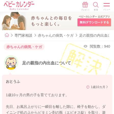
専門家相談
赤ちゃんの病気・ケガ
足の親指の内出血に
閲覧数：940
赤ちゃんの病気・ケガ
足の親指の内出血について
おとうふ
1歳10カ月
1歳10ヶ月の男の子を育てております。
先日、お風呂上がりに一瞬目を離した隙に、椅子を動かし、ダ
イニング机の上からビタミン剤の瓶（エビオス錠）を取り、遊