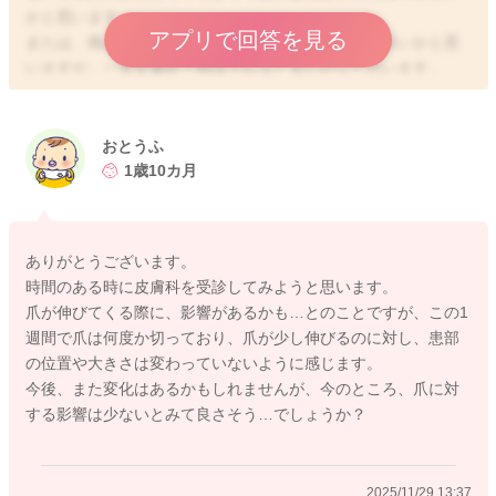
かと思います。
アプリで回答を見る
または、痛みはないようなので、今は様子をみても良いかと思
いますが、一度皮膚科で相談されると安心かなと思います。
よろしくお願いします。
おとうふ
1歳10カ月
2025/11/29 9:21
ありがとうございます。
時間のある時に皮膚科を受診してみようと思います。
爪が伸びてくる際に、影響があるかも…とのことですが、この1
週間で爪は何度か切っており、爪が少し伸びるのに対し、患部
の位置や大きさは変わっていないように感じます。
今後、また変化はあるかもしれませんが、今のところ、爪に対
する影響は少ないとみて良さそう…でしょうか？
2025/11/29 13:37