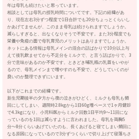
年は母乳も続けたいと思っています。
相談としては母乳の授乳時間についてです。下記の経緯があ
り、現在左右3分ずつ程度で1日合計でも20分ちょっとくらいし
かあげてませんが、このまま母乳は続けられますでしょうか。
減らしすぎると、出なくなりそうで不安です。また3分程度でも
栄養や免疫の面で母乳育児のメリットはありますでしょうか。
ネットにある情報は母乳メインの混合の話ばかりで10分以上与
えて後乳飲ませてから不足分をミルクで、と言う話ばかりで、3
分で意味があるのか不安です。ときどき哺乳瓶の乳首をいやが
るので、母乳メインまで増やすのも不安で、どうしていくのが
良いのか整理できずにいます。
以下がこれまでの経緯です。
新生児期後半の夕方から夜の泣きがひどく、ミルクも母乳も頻
回にしてしまい、退院時2.8kgから1日60g増ペースで1ヶ月健診
で4.3kgになり、小児科医からミルク回数1日平均9〜11回にな
っているのを1回は減らすように言われました。母乳を両胸5
分〜8分くらいあげていたのも、長くあげると寝てしまい頻回に
なる原因になっているので3分ずつくらいで切り上げて寝落ちさ