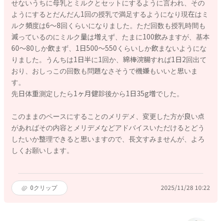
せないうちに母乳とミルクとセットにするように言われ、その
ようにするとだんだん1回の授乳で満足するようになり現在はミ
ルク頻度は6〜8回くらいになりました。ただ回数も授乳時間も
減っているのにミルク量は増えず、たまに100飲みますが、基本
60〜80しか飲まず、1日500〜550くらいしか飲まないようにな
りました。うんちは1日半に1回か、綿棒浣腸すれば1日2回出て
おり、おしっこの回数も問題なさそうで機嫌もいいと思いま
す。
先日体重測定したら1ヶ月健診後から1日35g増でした。
このままのペースにすることのメリデメ、変更した方が良い点
があればその内容とメリデメなどアドバイスいただけるとどう
したいか整理できると思いますので、長文すみませんが、よろ
しくお願いします。
0
クリップ
2025/11/28 10:22