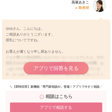
高塚あきこ
助産師
ゆゆさん、こんにちは。
ご相談ありがとうございます。
授乳についてですね。
お答えが遅くなり申し訳ありません。
ミルク寄りの混合授乳になさりたいということでしたら、今の
授乳方法を続けていただいていいと思いますよ。今の時期、お
アプリで回答を見る
っぱいの分泌は授乳をなさった量に影響すると言われていま
す。おっぱいメインで授乳なさりたい場合には、なるべくたく
さん飲ませてあげて、分泌を増やす、またはキープしていく必
要があると思います。ですが、ゆゆさんの場合には、今後保育
＼【即時回答】新機能「専門家相談AI」登場！アプリで今すぐ相談／
園に預けられるご予定があり、ミルク寄りで授乳をなさってい
相談はこちら
きたいということですと、あまり分泌が増えてしまうと、おっ
ぱいのトラブルのリスクが高まる可能性もあると思います。
アプリで相談する
今飲ませていただいた量が、また次に作られるというサイクル