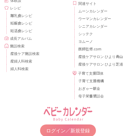
体験談
関連サイト
レシピ
ムーンカレンダー
離乳食レシピ
ウーマンカレンダー
妊娠食レシピ
シニアカレンダー
妊活食レシピ
シッテク
成長アルバム
ヨムーノ
施設検索
医師監修.com
産後ケア施設検索
産後ケアサロン ひより青山
産婦人科検索
産後ケアサロン ひより芝浦
婦人科検索
子育て支援団体
子育て支援機構
おぎゃー献金
母子栄養懇話会
ログイン／新規登録