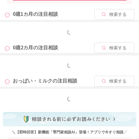
になってきますので、コンスタントに飲ませてくださっていれ
ば、分泌が明らかに減ってしまうことはないと思いますし、分
0歳1カ月の
注目相談
検索する
泌量はある程度キープすることは出来ると思いますよ。
免疫や栄養面についても、全く飲ませていないわけではないの
で、ある程度免疫の移行もあると思いますし、栄養もおっぱい
もっと見る
から得ることはできますよ。
おしっこやウンチの回数も問題ないですし、体重増加も順調と
0歳2カ月の
注目相談
検索する
いうことでしたら、今やってくださっている授乳方法で特に問
題ないと思いますよ。
もっと見る
おっぱい・ミルクの
注目相談
検索する
2025/11/29 12:23
もっと見る
＼【即時回答】新機能「専門家相談AI」登場！アプリで今すぐ相談／