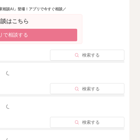
せてもらえないことが大きな原因と思います。うまくお昼
家相談AI」登場！アプリで今すぐ相談／
うのは当然と思います。帰宅後に眠くて、お風呂やご飯に
もご相談いただいて、保育園でもある程度しっかりと寝ら
相談はこちら
るといいかもしれませんね。
リで相談する
2025/11/28 18:46
検索する
っと見る
検索する
っと見る
検索する