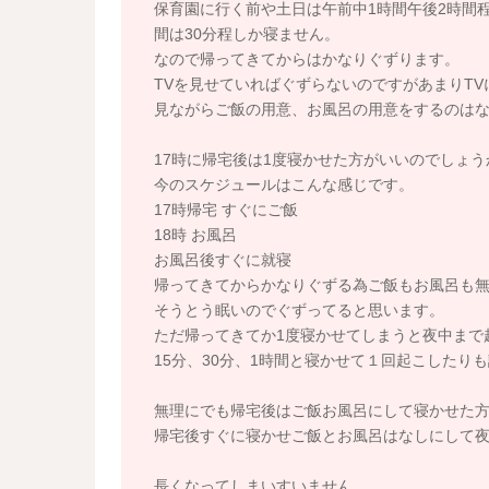
保育園に行く前や土日は午前中1時間午後2時間
間は30分程しか寝ません。
なので帰ってきてからはかなりぐずります。
TVを見せていればぐずらないのですがあまりT
見ながらご飯の用意、お風呂の用意をするのは
17時に帰宅後は1度寝かせた方がいいのでしょう
今のスケジュールはこんな感じです。
17時帰宅 すぐにご飯
18時 お風呂
お風呂後すぐに就寝
帰ってきてからかなりぐずる為ご飯もお風呂も
そうとう眠いのでぐずってると思います。
ただ帰ってきてか1度寝かせてしまうと夜中まで
15分、30分、1時間と寝かせて１回起こしたり
無理にでも帰宅後はご飯お風呂にして寝かせた
帰宅後すぐに寝かせご飯とお風呂はなしにして
長くなってしまいすいません。