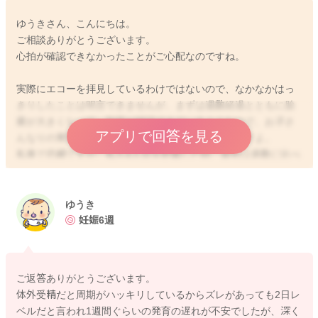
ゆうきさん、こんにちは。
ご相談ありがとうございます。
心拍が確認できなかったことがご心配なのですね。
実際にエコーを拝見しているわけではないので、なかなかはっ
きりしたことは明言できませんが、まずは週数経過とともに胎
嚢が大きくなって、胎芽が確認できているようなので、お子さ
アプリで回答を見る
んなりの発育は見られているのではないかと思いますよ。
私事で恐縮ですが、私も4人目を妊娠した時、最初は週数に比べ
て胎嚢が小さく、このまま流産になってしまうのではないかと
心配していました。次回の健診で発育が見られなかったり、心
拍が確認できないようであれば、流産として手術の予定を組む
ゆうき
ことになるだろうなと覚悟していたのですが、その次の健診に
妊娠6週
行ってみると、急に大きくなっていて、心拍もちゃんと確認で
きました。医師も、何で急に発育したんだろうね、と不思議そ
うでしたが、やはり初期の段階では、まだ発育が不安定で、不
ご返答ありがとうございます。
妊治療で週数のズレがないと思っても、必ずしも週数通りに発
体外受精だと周期がハッキリしているからズレがあっても2日レ
育していないケースもあるように思いますよ。
ベルだと言われ1週間ぐらいの発育の遅れが不安でしたが、深く
ママさんとしてはご心配になるかもしれませんが、今は一生懸