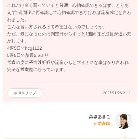
これだけ白く写っていると普通、心拍確認できるはず。とりあ
えず1週間後に再確認して心拍確認できなければ流産確定と言わ
れました。
こんな言い方されるって希望はないのでしょうか。
ただ、気になったのは判定日からずっと1週間ほど成長が遅い気
がします。
4週5日でhcg1122
5週5日で胎嚢5.5ミリ
検査の度に子宮外妊娠や流産かもとマイナスな事ばかり言われ
完全な検索魔になっています。
0
クリップ
2025/11/26 21:11
高塚あきこ
助産師