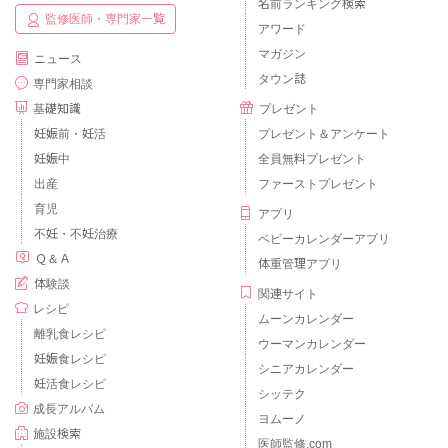
名前ランキング検索
監修医師・専門家一覧
アワード
マガジン
ニュース
タウン誌
専門家相談
基礎知識
プレゼント
妊娠前・妊活
プレゼント＆アンケート
妊娠中
全員無料プレゼント
出産
ファーストプレゼント
育児
アプリ
不妊・不妊治療
ベビーカレンダーアプリ
Ｑ＆Ａ
体重管理アプリ
体験談
関連サイト
レシピ
ムーンカレンダー
離乳食レシピ
ウーマンカレンダー
妊娠食レシピ
シニアカレンダー
妊活食レシピ
シッテク
成長アルバム
ヨムーノ
施設検索
医師監修.com